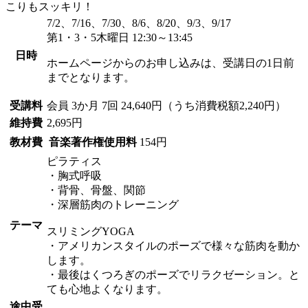
こりもスッキリ！
7/2、7/16、7/30、8/6、8/20、9/3、9/17
第1・3・5木曜日 12:30～13:45
日時
ホームページからのお申し込みは、受講日の1日前
までとなります。
受講料
会員
3か月 7回 24,640円（うち消費税額2,240円）
維持費
2,695円
教材費
音楽著作権使用料
154円
ピラティス
・胸式呼吸
・背骨、骨盤、関節
・深層筋肉のトレーニング
テーマ
スリミングYOGA
・アメリカンスタイルのポーズで様々な筋肉を動か
します。
・最後はくつろぎのポーズでリラクゼーション。と
ても心地よくなります。
途中受