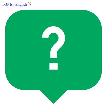
TOP
En
English