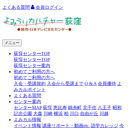
よくある質問
会員ログイン
よ
み
う
メニュー
り
荻窪センターTOP
カ
荻窪センターTOP
ル
荻窪センター案内
初めてご利用の方へ
チ
初めてご利用の方へ
ャ
入会・受講規約
入会から受講まで
Q & A
会員優待
よ
みカルポイント
ー
よくある質問
センター案内
荻
センターMAP
荻窪
恵比寿
錦糸町
北千住
八王子
昭和
窪
記念公園
大森
川崎
横浜
柏
川口
自由が丘
川越
よみカル情報
イベント情報
講座リポート・動画etc.
語学カレッジ
今