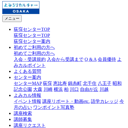
メニュー
荻窪センターTOP
荻窪センターTOP
荻窪センター案内
初めてご利用の方へ
初めてご利用の方へ
入会・受講規約
入会から受講まで
Q & A
会員優待
よ
みカルポイント
よくある質問
センター案内
センターMAP
荻窪
恵比寿
錦糸町
北千住
八王子
昭和
記念公園
大森
川崎
横浜
柏
川口
自由が丘
川越
よみカル情報
イベント情報
講座リポート・動画etc.
語学カレッジ
今
月の占い
ワンポイント写真塾
講座検索
講師募集
講座リクエスト