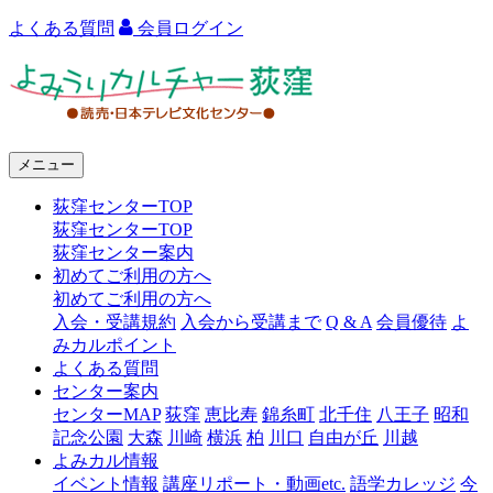
よくある質問
会員ログイン
よ
み
う
メニュー
り
荻窪センターTOP
カ
荻窪センターTOP
ル
荻窪センター案内
初めてご利用の方へ
チ
初めてご利用の方へ
ャ
入会・受講規約
入会から受講まで
Q & A
会員優待
よ
みカルポイント
ー
よくある質問
センター案内
荻
センターMAP
荻窪
恵比寿
錦糸町
北千住
八王子
昭和
窪
記念公園
大森
川崎
横浜
柏
川口
自由が丘
川越
よみカル情報
イベント情報
講座リポート・動画etc.
語学カレッジ
今