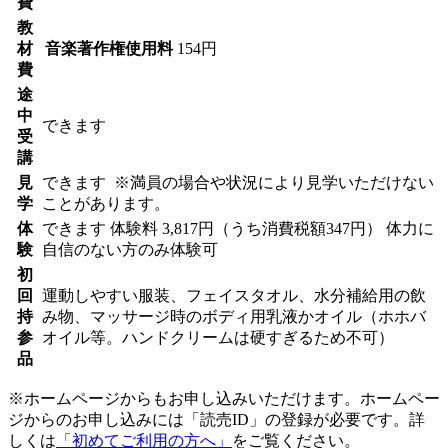
費
教
材
音楽著作権使用料
154円
費
途
中
できます
受
講
見
できます
※満員の場合や状況により見学いただけない
学
ことがあります。
体
できます
体験料
3,817円（うち消費税額347円）
体力に
験
自信のない方のみ体験可
初
回
運動しやすい服装、フェイスタオル、水分補給用の飲
持
み物、マッサージ時のボディ用乳液かオイル（ホホバ
参
オイル等。ハンドクリームは硬すぎるため不可）
品
※ホームページからもお申し込みいただけます。ホームペー
ジからのお申し込みには「読売ID」の登録が必要です。詳
しくは
「初めてご利用の方へ」
をご覧ください。