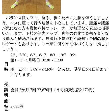
バランス良く立つ、座る、歩くために足腰を強くしましょ
う。イスに座って行う運動を中心にしています。膝痛や腰痛
が気になる方も資格を持つトレーナーが無理なく安全に指導
いたします。下肢の筋力アップ、腹筋の強化で姿勢が良くな
り痛みも解消されます。尿漏れ予防運動や認知症予防の脳ト
レゲームもあります。ご一緒に健やかな体づくりを目指しま
しょう！
7/6、7/20、8/3、8/17、8/31、9/7、9/21
第1・3・5月曜日 10:30～11:30
日
時
ホームページからのお申し込みは、受講日の1日前まで
となります。
受
講
会員
3か月 7回 23,870円（うち消費税額2,170円）
料
維
持
2,695円