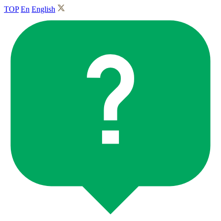
TOP
En
English