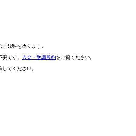
の手数料を承ります。
不要です。
入会・受講規約
をご覧ください。
信してください。