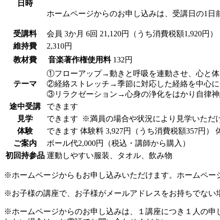
日時
ホームページからのお申し込みは、受講日の1日
受講料
会員
3か月 6回 21,120円（うち消費税額1,920円）
維持費
2,310円
教材費
音楽著作権使用料
132円
①フローアップ→動きと呼吸を連動させ、心と体
テーマ
②経絡ストレッチ→季節に対応した経絡を中心に
③リラクゼーション→心身の浄化をはかり自律神
途中受講
できます
見学
できます
※満員の場合や状況により見学いただ
体験
できます
体験料
3,927円（うち消費税額357円）
ご案内
ボール代2,000円（税込・講師から購入）
初回持参品
運動しやすい服装、タオル、飲み物
※ホームページからもお申し込みいただけます。ホームペー
※お子様の講座で、お子様がメールアドレスをお持ちでない
※ホームページからのお申し込みは、１講座につき１人の申