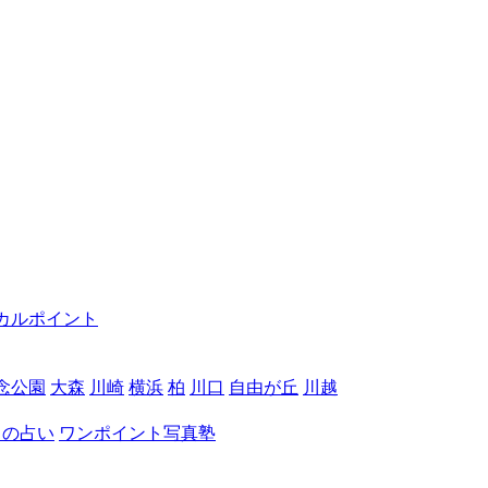
カルポイント
念公園
大森
川崎
横浜
柏
川口
自由が丘
川越
月の占い
ワンポイント写真塾