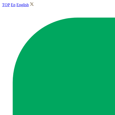
TOP
En
English