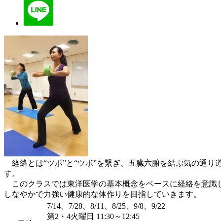
経絡とは“ツボ”と“ツボ”を繋ぎ、五臓六腑を結ぶ気の通り
す。
このクラスでは東洋医学の基本概念をベースに経絡を意識し
しなやかで力強い健康的な体作りを目指していきます。
7/14、7/28、8/11、8/25、9/8、9/22
第2・4火曜日 11:30～12:45