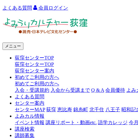
よくある質問
会員ログイン
よ
み
う
メニュー
り
荻窪センターTOP
カ
荻窪センターTOP
ル
荻窪センター案内
初めてご利用の方へ
チ
初めてご利用の方へ
ャ
入会・受講規約
入会から受講まで
Q & A
会員優待
よみ
よくある質問
ー
センター案内
センターMAP
荻窪
恵比寿
錦糸町
北千住
八王子
昭和記
荻
よみカル情報
窪
イベント情報
講座リポート・動画etc.
語学カレッジ
今
講座検索
講師募集