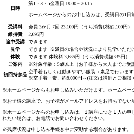
第1・3・5金曜日 19:00～20:15
日時
ホームページからのお申し込みは、受講日の1日
受講料
会員
3か月 7回 23,100円（うち消費税額2,100円）
維持費
2,695円
途中受講
できます
見学
できます
※満員の場合や状況により見学いただ
体験
できます
体験料
3,685円（うち消費税額335円）
ご案内
※対象年齢：5歳以上（お子様から大人までご受
空手着もしくは動きやすい服装（素足で行います
初回持参品
※空手着・帯、約8,000円～(注文は講師とご相談
※ホームページからもお申し込みいただけます。ホームペー
※お子様の講座で、お子様がメールアドレスをお持ちでない
※ホームページからのお申し込みは、１講座につき１人の申
れたい場合は、お電話でお問い合わせください。
※残席状況は申し込み手続き中に変動する場合があります。