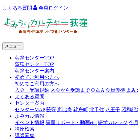
よくある質問
会員ログイン
よ
み
う
メニュー
り
荻窪センターTOP
カ
荻窪センターTOP
ル
荻窪センター案内
初めてご利用の方へ
チ
初めてご利用の方へ
ャ
入会・受講規約
入会から受講まで
Q & A
会員優待
よみ
よくある質問
ー
センター案内
センターMAP
荻窪
恵比寿
錦糸町
北千住
八王子
昭和記
荻
よみカル情報
窪
イベント情報
講座リポート・動画etc.
語学カレッジ
今
講座検索
講師募集