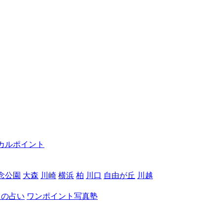
カルポイント
念公園
大森
川崎
横浜
柏
川口
自由が丘
川越
月の占い
ワンポイント写真塾