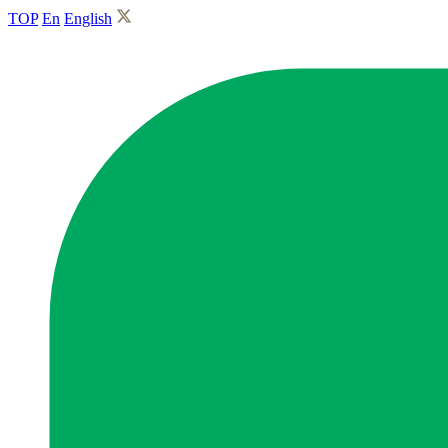
TOP
En
English