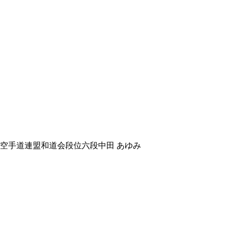
本空手道連盟和道会段位六段
中田 あゆみ