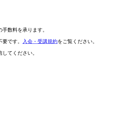
の手数料を承ります。
不要です。
入会・受講規約
をご覧ください。
信してください。