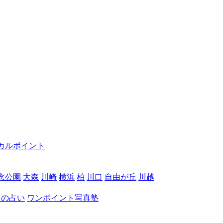
カルポイント
念公園
大森
川崎
横浜
柏
川口
自由が丘
川越
月の占い
ワンポイント写真塾