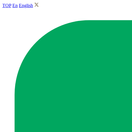
TOP
En
English