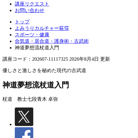
講座リクエスト
お問い合わせ
トップ
よみうりカルチャー荻窪
スポーツ・健康
合気道・居合道・護身術・古武術
神道夢想流杖道入門
講座コード：202607-11117325 2026年8月4日 更新
優しさと激しさを秘めた現代の古武道
神道夢想流杖道入門
杖道 教士七段
青木 卓弥