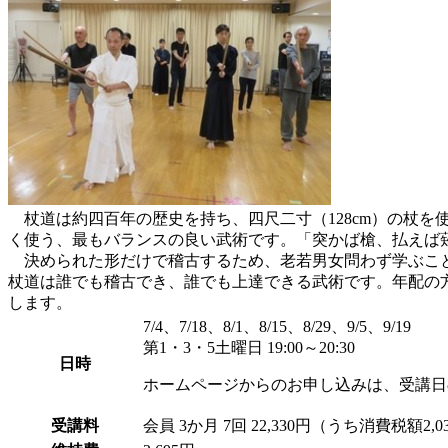
杖道は約四百年の歴史を持ち、四尺二寸（128cm）の杖
く使う、最もバランスの良い武術です。「突かば槍、払えば
決められた形だけで稽古するため、老若男女問わず学ぶこ
杖道は誰でも稽古でき、誰でも上達できる武術です。年配の
します。
7/4、7/18、8/1、8/15、8/29、9/5、9/19
第1・3・5土曜日 19:00～20:30
日時
ホームページからのお申し込みは、受講日
受講料
会員
3か月 7回 22,330円（うち消費税額2,0