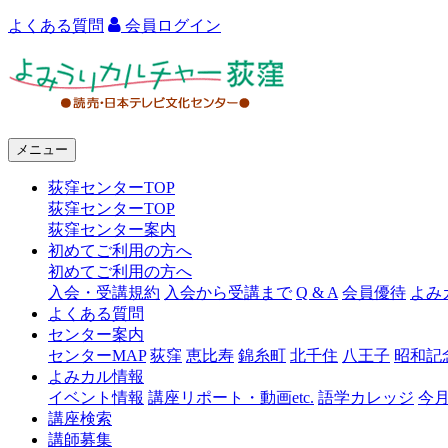
よくある質問
会員ログイン
よ
み
う
メニュー
り
荻窪センターTOP
カ
荻窪センターTOP
ル
荻窪センター案内
初めてご利用の方へ
チ
初めてご利用の方へ
ャ
入会・受講規約
入会から受講まで
Q & A
会員優待
よみ
よくある質問
ー
センター案内
センターMAP
荻窪
恵比寿
錦糸町
北千住
八王子
昭和記
荻
よみカル情報
窪
イベント情報
講座リポート・動画etc.
語学カレッジ
今
講座検索
講師募集