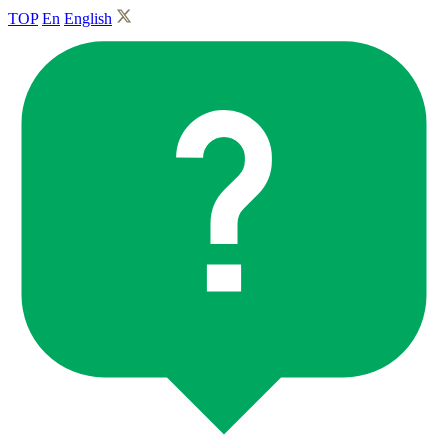
TOP
En
English