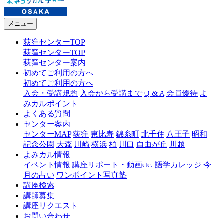
メニュー
荻窪センターTOP
荻窪センターTOP
荻窪センター案内
初めてご利用の方へ
初めてご利用の方へ
入会・受講規約
入会から受講まで
Q & A
会員優待
よ
みカルポイント
よくある質問
センター案内
センターMAP
荻窪
恵比寿
錦糸町
北千住
八王子
昭和
記念公園
大森
川崎
横浜
柏
川口
自由が丘
川越
よみカル情報
イベント情報
講座リポート・動画etc.
語学カレッジ
今
月の占い
ワンポイント写真塾
講座検索
講師募集
講座リクエスト
お問い合わせ