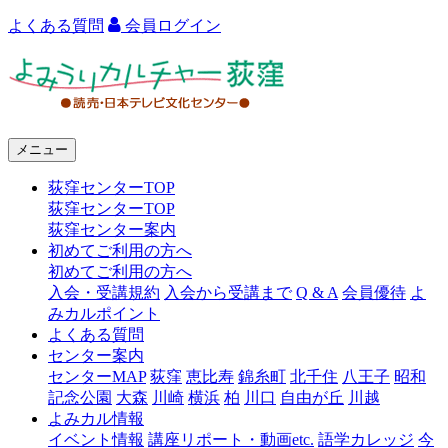
よくある質問
会員ログイン
よ
み
う
メニュー
り
荻窪センターTOP
カ
荻窪センターTOP
ル
荻窪センター案内
初めてご利用の方へ
チ
初めてご利用の方へ
ャ
入会・受講規約
入会から受講まで
Q & A
会員優待
よ
みカルポイント
ー
よくある質問
センター案内
荻
センターMAP
荻窪
恵比寿
錦糸町
北千住
八王子
昭和
窪
記念公園
大森
川崎
横浜
柏
川口
自由が丘
川越
よみカル情報
イベント情報
講座リポート・動画etc.
語学カレッジ
今