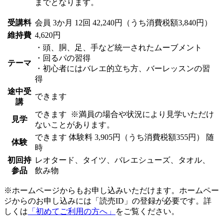
までとなります。
受講料
会員
3か月 12回 42,240円（うち消費税額3,840円）
維持費
4,620円
・頭、胴、足、手など統一されたムーブメント
・回るパの習得
テーマ
・初心者にはバレエ的立ち方、バーレッスンの習
得
途中受
できます
講
できます
※満員の場合や状況により見学いただけ
見学
ないことがあります。
できます
体験料
3,905円（うち消費税額355円）
随
体験
時
初回持
レオタード、タイツ、バレエシューズ、タオル、
参品
飲み物
※ホームページからもお申し込みいただけます。ホームペー
ジからのお申し込みには「読売ID」の登録が必要です。詳
しくは
「初めてご利用の方へ」
をご覧ください。