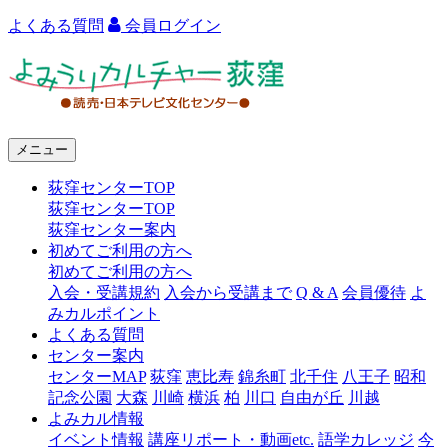
よくある質問
会員ログイン
よ
み
う
メニュー
り
荻窪センターTOP
カ
荻窪センターTOP
ル
荻窪センター案内
初めてご利用の方へ
チ
初めてご利用の方へ
ャ
入会・受講規約
入会から受講まで
Q & A
会員優待
よ
みカルポイント
ー
よくある質問
センター案内
荻
センターMAP
荻窪
恵比寿
錦糸町
北千住
八王子
昭和
窪
記念公園
大森
川崎
横浜
柏
川口
自由が丘
川越
よみカル情報
イベント情報
講座リポート・動画etc.
語学カレッジ
今