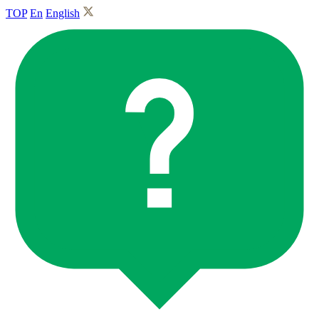
TOP
En
English