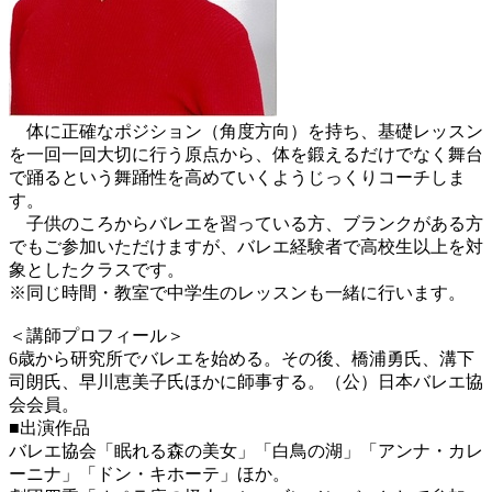
体に正確なポジション（角度方向）を持ち、基礎レッスン
を一回一回大切に行う原点から、体を鍛えるだけでなく舞台
で踊るという舞踊性を高めていくようじっくりコーチしま
す。
子供のころからバレエを習っている方、ブランクがある方
でもご参加いただけますが、バレエ経験者で高校生以上を対
象としたクラスです。
※同じ時間・教室で中学生のレッスンも一緒に行います。
＜講師プロフィール＞
6歳から研究所でバレエを始める。その後、橋浦勇氏、溝下
司朗氏、早川恵美子氏ほかに師事する。（公）日本バレエ協
会会員。
■出演作品
バレエ協会「眠れる森の美女」「白鳥の湖」「アンナ・カレ
ーニナ」「ドン・キホーテ」ほか。