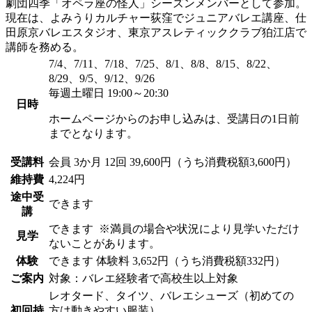
劇団四季「オペラ座の怪人」シーズンメンバーとして参加。
現在は、よみうりカルチャー荻窪でジュニアバレエ講座、仕
田原京バレエスタジオ、東京アスレティッククラブ狛江店で
講師を務める。
7/4、7/11、7/18、7/25、8/1、8/8、8/15、8/22、
8/29、9/5、9/12、9/26
毎週土曜日 19:00～20:30
日時
ホームページからのお申し込みは、受講日の1日前
までとなります。
受講料
会員
3か月 12回 39,600円（うち消費税額3,600円）
維持費
4,224円
途中受
できます
講
できます
※満員の場合や状況により見学いただけ
見学
ないことがあります。
体験
できます
体験料
3,652円（うち消費税額332円）
ご案内
対象：バレエ経験者で高校生以上対象
レオタード、タイツ、バレエシューズ（初めての
初回持
方は動きやすい服装）