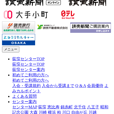
メニュー
荻窪センターTOP
荻窪センターTOP
荻窪センター案内
初めてご利用の方へ
初めてご利用の方へ
入会・受講規約
入会から受講まで
Q & A
会員優待
よ
みカルポイント
よくある質問
センター案内
センターMAP
荻窪
恵比寿
錦糸町
北千住
八王子
昭和
記念公園
大森
川崎
横浜
柏
川口
自由が丘
川越