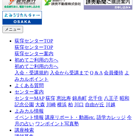
メニュー
荻窪センターTOP
荻窪センターTOP
荻窪センター案内
初めてご利用の方へ
初めてご利用の方へ
入会・受講規約
入会から受講まで
Q & A
会員優待
よ
みカルポイント
よくある質問
センター案内
センターMAP
荻窪
恵比寿
錦糸町
北千住
八王子
昭和
記念公園
大森
川崎
横浜
柏
川口
自由が丘
川越
よみカル情報
イベント情報
講座リポート・動画etc.
語学カレッジ
今
月の占い
ワンポイント写真塾
講座検索