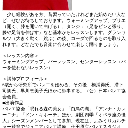
少し経験がある方、昔習っていたけれどまた始めたい人な
ど、ぜひお待ちしております。ウォーミングアップ、プリエ
（開く、膝を開いて曲げる）、タンジュ（足をピンと張り、
膝や足首を伸ばす）など基本からレッスンします。グランワ
ルツ（大きく動く、跳ぶ）の後、コーダで回るものを取り入
れます。どなたでも音楽に合わせて楽しく踊りましょう。
＜レッスン内容＞
ウォーミングアップ、バーレッスン、センターレッスン（バ
ーを使わないレッスン）
＜講師プロフィール＞
6歳から研究所でバレエを始める。その後、橋浦勇氏、溝下
司朗氏、早川恵美子氏ほかに師事する。（公）日本バレエ協
会会員。
■出演作品
バレエ協会「眠れる森の美女」「白鳥の湖」「アンナ・カレ
ーニナ」「ドン・キホーテ」ほか。劇団四季「オペラ座の怪
人」シーズンメンバーとして参加。現在は、よみうりカルチ
ャー荻窪でジュニアバレエ講座、仕田原京バレエスタジオ、