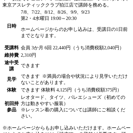
東京アスレティッククラブ狛江店で講師を務める。
7/8、7/22、8/12、8/26、9/9、9/23
第2・4水曜日 19:00～20:30
日時
ホームページからのお申し込みは、受講日の1日前
までとなります。
受講料
会員
3か月 6回 22,440円（うち消費税額2,040円）
維持費
2,310円
途中受
できます
講
できます
※満員の場合や状況により見学いただけ
見学
ないことがあります。
体験
できます
体験料
4,125円（うち消費税額375円）
レオタード、タイツ、バレエシューズ（初めての
初回持
方は動きやすい服装）
参品
※レッスン着の購入については講師にご相談くだ
さい。
※ホームページからもお申し込みいただけます。ホームペー