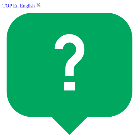
TOP
En
English