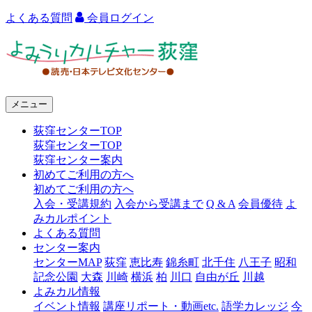
よくある質問
会員ログイン
よ
み
う
メニュー
り
荻窪センターTOP
カ
荻窪センターTOP
ル
荻窪センター案内
初めてご利用の方へ
チ
初めてご利用の方へ
ャ
入会・受講規約
入会から受講まで
Q & A
会員優待
よ
みカルポイント
ー
よくある質問
センター案内
荻
センターMAP
荻窪
恵比寿
錦糸町
北千住
八王子
昭和
窪
記念公園
大森
川崎
横浜
柏
川口
自由が丘
川越
よみカル情報
イベント情報
講座リポート・動画etc.
語学カレッジ
今