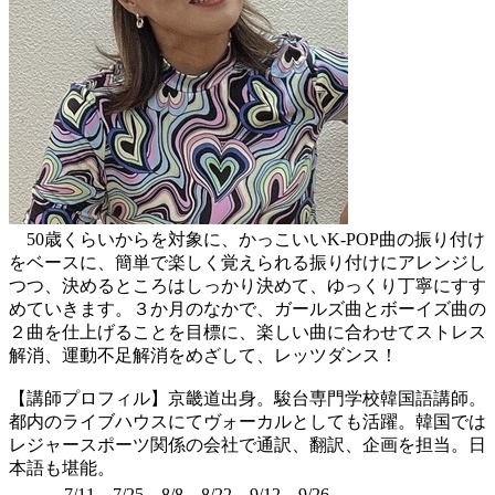
50歳くらいからを対象に、かっこいいK-POP曲の振り付け
をベースに、簡単で楽しく覚えられる振り付けにアレンジし
つつ、決めるところはしっかり決めて、ゆっくり丁寧にすす
めていきます。３か月のなかで、ガールズ曲とボーイズ曲の
２曲を仕上げることを目標に、楽しい曲に合わせてストレス
解消、運動不足解消をめざして、レッツダンス！
【講師プロフィル】京畿道出身。駿台専門学校韓国語講師。
都内のライブハウスにてヴォーカルとしても活躍。韓国では
レジャースポーツ関係の会社で通訳、翻訳、企画を担当。日
本語も堪能。
7/11、7/25、8/8、8/22、9/12、9/26