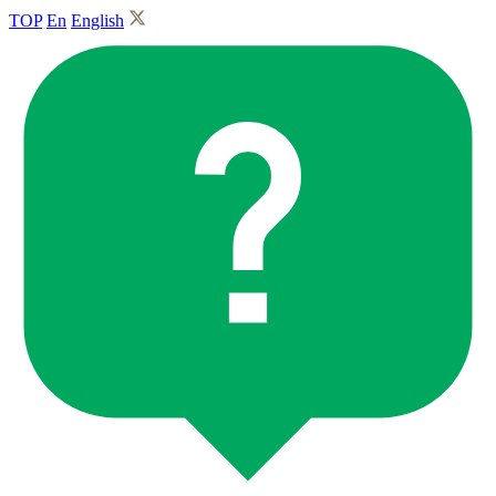
TOP
En
English