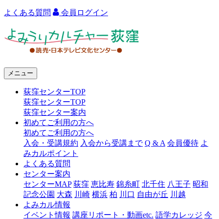
よくある質問
会員ログイン
よ
み
う
メニュー
り
荻窪センターTOP
カ
荻窪センターTOP
ル
荻窪センター案内
初めてご利用の方へ
チ
初めてご利用の方へ
ャ
入会・受講規約
入会から受講まで
Q & A
会員優待
よ
みカルポイント
ー
よくある質問
センター案内
荻
センターMAP
荻窪
恵比寿
錦糸町
北千住
八王子
昭和
窪
記念公園
大森
川崎
横浜
柏
川口
自由が丘
川越
よみカル情報
イベント情報
講座リポート・動画etc.
語学カレッジ
今