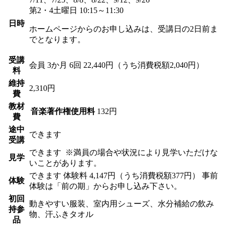
第2・4土曜日 10:15～11:30
日時
ホームページからのお申し込みは、受講日の2日前ま
でとなります。
受講
会員
3か月 6回 22,440円（うち消費税額2,040円）
料
維持
2,310円
費
教材
音楽著作権使用料
132円
費
途中
できます
受講
できます
※満員の場合や状況により見学いただけな
見学
いことがあります。
できます
体験料
4,147円（うち消費税額377円）
事前
体験
体験は「前の期」からお申し込み下さい。
初回
動きやすい服装、室内用シューズ、水分補給の飲み
持参
物、汗ふきタオル
品