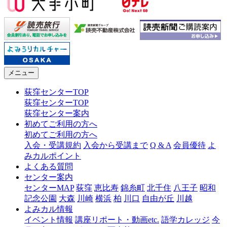
メニュー
荻窪センターTOP
荻窪センターTOP
荻窪センター案内
初めてご利用の方へ
初めてご利用の方へ
入会・受講規約
入会から受講まで
Q & A
会員優待
よ
みカルポイント
よくある質問
センター案内
センターMAP
荻窪
恵比寿
錦糸町
北千住
八王子
昭和
記念公園
大森
川崎
横浜
柏
川口
自由が丘
川越
よみカル情報
イベント情報
講座リポート・動画etc.
語学カレッジ
今