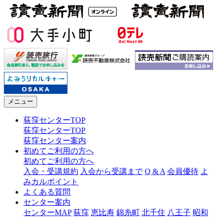
メニュー
荻窪センターTOP
荻窪センターTOP
荻窪センター案内
初めてご利用の方へ
初めてご利用の方へ
入会・受講規約
入会から受講まで
Q & A
会員優待
よ
みカルポイント
よくある質問
センター案内
センターMAP
荻窪
恵比寿
錦糸町
北千住
八王子
昭和