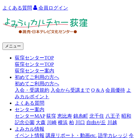
よくある質問
会員ログイン
よ
み
う
メニュー
り
荻窪センターTOP
カ
荻窪センターTOP
ル
荻窪センター案内
初めてご利用の方へ
チ
初めてご利用の方へ
ャ
入会・受講規約
入会から受講まで
Q & A
会員優待
よ
みカルポイント
ー
よくある質問
センター案内
荻
センターMAP
荻窪
恵比寿
錦糸町
北千住
八王子
昭和
窪
記念公園
大森
川崎
横浜
柏
川口
自由が丘
川越
よみカル情報
イベント情報
講座リポート・動画etc.
語学カレッジ
今