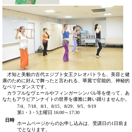
才知と美貌の古代エジプト女王クレオパトラも、美容と健
康のために好んで舞ったと言われる、華麗で官能的、神秘的
なベリーダンスです。
カラフルなヴェールやフィンガーシンバル等を使って、あ
なたもアラビアンナイトの世界を優雅に舞い踊りませんか。
7/4、7/18、8/1、8/15、8/29、9/5、9/19
第1・3・5土曜日 16:00～17:30
日時
ホームページからのお申し込みは、受講日の1日前ま
でとなります。