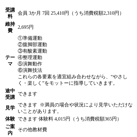
受講
会員
3か月 7回 25,410円（うち消費税額2,310円）
料
維持
2,695円
費
①準備運動
②腹脚部運動
③有酸素運動
テー
④整理運動
マ
⑤演舞動作
⑥演舞技法
これらの各要素を適宜組み合わせながら、“やさし
く・楽しく”をモットーに指導していきます。
途中
できます
受講
できます
※満員の場合や状況により見学いただけな
見学
いことがあります。
体験
できます
体験料
4,015円（うち消費税額365円）
ご案
その他教材費
内