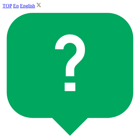
TOP
En
English