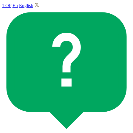
TOP
En
English