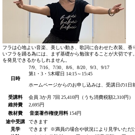
フラは心地よい音楽、美しい動き、歌詞に合わせた衣装、香
いフラを踊る為には、まず基礎から勉強することが大切です
を発見できるかもしれません。
7/9、7/16、7/30、8/6、8/20、9/3、9/17
第1・3・5木曜日 14:15～15:45
日時
ホームページからのお申し込みは、受講日の1日
受講料
会員
3か月 7回 25,410円（うち消費税額2,310円）
維持費
2,695円
教材費
音楽著作権使用料
154円
途中受講
できます
見学
できます
※満員の場合や状況により見学いただ