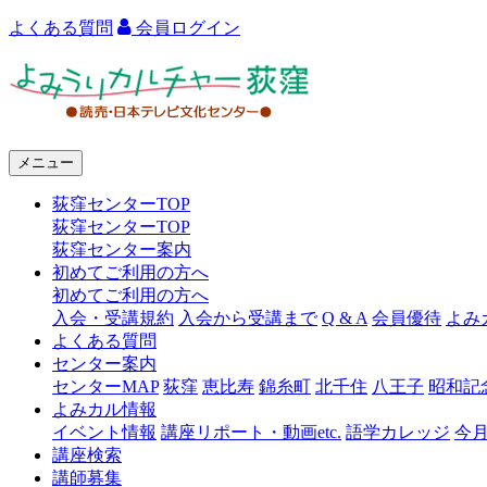
よくある質問
会員ログイン
よ
み
う
メニュー
り
荻窪センターTOP
カ
荻窪センターTOP
ル
荻窪センター案内
初めてご利用の方へ
チ
初めてご利用の方へ
ャ
入会・受講規約
入会から受講まで
Q & A
会員優待
よみ
よくある質問
ー
センター案内
センターMAP
荻窪
恵比寿
錦糸町
北千住
八王子
昭和記
荻
よみカル情報
窪
イベント情報
講座リポート・動画etc.
語学カレッジ
今
講座検索
講師募集