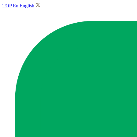
TOP
En
English