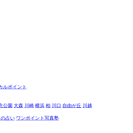
カルポイント
念公園
大森
川崎
横浜
柏
川口
自由が丘
川越
月の占い
ワンポイント写真塾