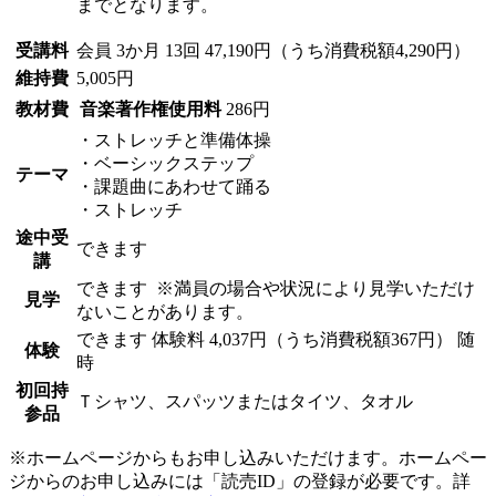
までとなります。
受講料
会員
3か月 13回 47,190円（うち消費税額4,290円）
維持費
5,005円
教材費
音楽著作権使用料
286円
・ストレッチと準備体操
・ベーシックステップ
テーマ
・課題曲にあわせて踊る
・ストレッチ
途中受
できます
講
できます
※満員の場合や状況により見学いただけ
見学
ないことがあります。
できます
体験料
4,037円（うち消費税額367円）
随
体験
時
初回持
Ｔシャツ、スパッツまたはタイツ、タオル
参品
※ホームページからもお申し込みいただけます。ホームペー
ジからのお申し込みには「読売ID」の登録が必要です。詳