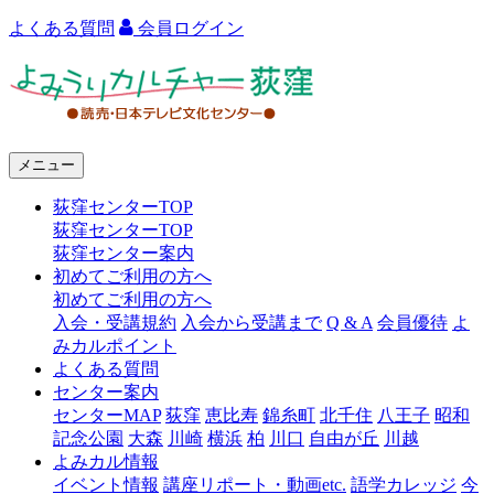
よくある質問
会員ログイン
よ
み
う
メニュー
り
荻窪センターTOP
カ
荻窪センターTOP
ル
荻窪センター案内
初めてご利用の方へ
チ
初めてご利用の方へ
ャ
入会・受講規約
入会から受講まで
Q & A
会員優待
よ
みカルポイント
ー
よくある質問
センター案内
荻
センターMAP
荻窪
恵比寿
錦糸町
北千住
八王子
昭和
窪
記念公園
大森
川崎
横浜
柏
川口
自由が丘
川越
よみカル情報
イベント情報
講座リポート・動画etc.
語学カレッジ
今