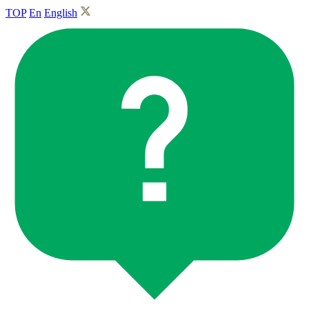
TOP
En
English