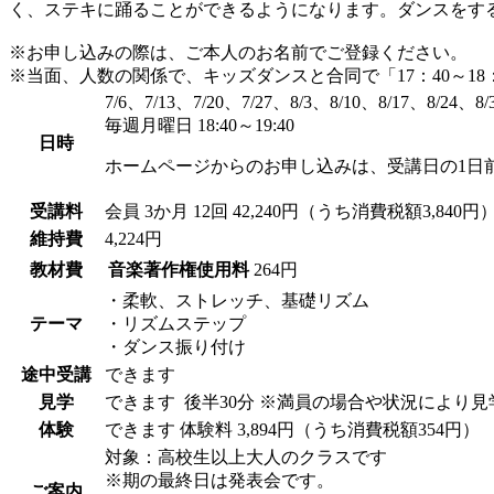
く、ステキに踊ることができるようになります。ダンスをす
※お申し込みの際は、ご本人のお名前でご登録ください。
※当面、人数の関係で、キッズダンスと合同で「17：40～18
7/6、7/13、7/20、7/27、8/3、8/10、8/17、8/24、8/
毎週月曜日 18:40～19:40
日時
ホームページからのお申し込みは、受講日の1日
受講料
会員
3か月 12回 42,240円（うち消費税額3,840円
維持費
4,224円
教材費
音楽著作権使用料
264円
・柔軟、ストレッチ、基礎リズム
テーマ
・リズムステップ
・ダンス振り付け
途中受講
できます
見学
できます
後半30分 ※満員の場合や状況により
体験
できます
体験料
3,894円（うち消費税額354円）
対象：高校生以上大人のクラスです
※期の最終日は発表会です。
ご案内