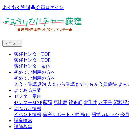
よくある質問
会員ログイン
よ
み
う
メニュー
り
荻窪センターTOP
カ
荻窪センターTOP
ル
荻窪センター案内
初めてご利用の方へ
チ
初めてご利用の方へ
ャ
入会・受講規約
入会から受講まで
Q & A
会員優待
よみ
よくある質問
ー
センター案内
センターMAP
荻窪
恵比寿
錦糸町
北千住
八王子
昭和記
荻
よみカル情報
窪
イベント情報
講座リポート・動画etc.
語学カレッジ
今
講座検索
講師募集