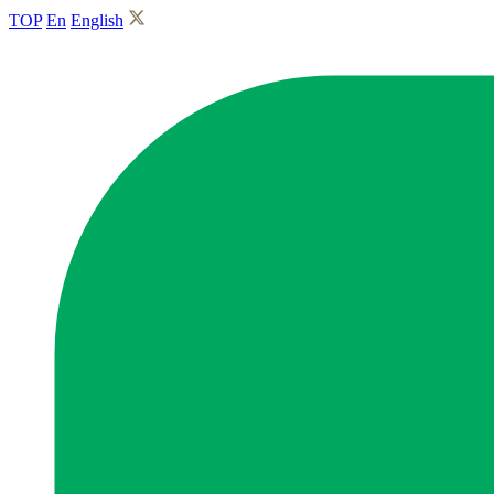
TOP
En
English