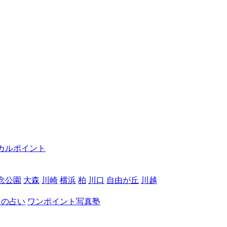
カルポイント
念公園
大森
川崎
横浜
柏
川口
自由が丘
川越
月の占い
ワンポイント写真塾