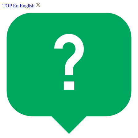
TOP
En
English