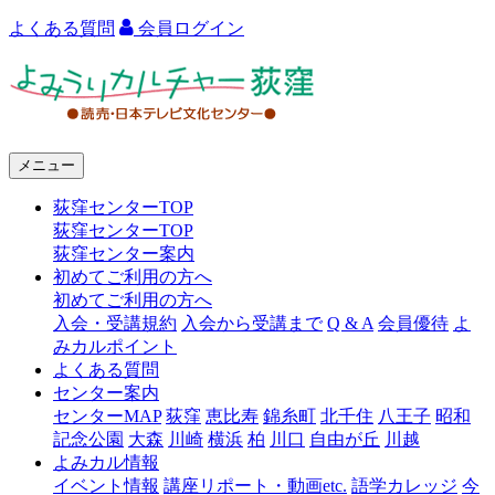
よくある質問
会員ログイン
よ
み
う
メニュー
り
荻窪センターTOP
カ
荻窪センターTOP
ル
荻窪センター案内
初めてご利用の方へ
チ
初めてご利用の方へ
ャ
入会・受講規約
入会から受講まで
Q & A
会員優待
よ
みカルポイント
ー
よくある質問
センター案内
荻
センターMAP
荻窪
恵比寿
錦糸町
北千住
八王子
昭和
窪
記念公園
大森
川崎
横浜
柏
川口
自由が丘
川越
よみカル情報
イベント情報
講座リポート・動画etc.
語学カレッジ
今