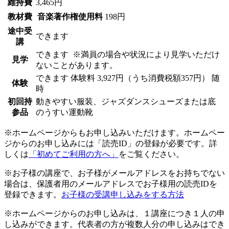
維持費
3,465円
教材費
音楽著作権使用料
198円
途中受
できます
講
できます
※満員の場合や状況により見学いただけ
見学
ないことがあります。
できます
体験料
3,927円（うち消費税額357円）
随
体験
時
初回持
動きやすい服装、ジャズダンスシューズまたは底
参品
のうすい運動靴
※ホームページからもお申し込みいただけます。ホームペー
ジからのお申し込みには「読売ID」の登録が必要です。詳
しくは
「初めてご利用の方へ」
をご覧ください。
※お子様の講座で、お子様がメールアドレスをお持ちでない
場合は、保護者用のメールアドレスでお子様用の読売IDを
登録できます。
お子様の受講申し込みをする方法
※ホームページからのお申し込みは、１講座につき１人の申
し込みができます。代表者の方が複数人分の申し込みはでき