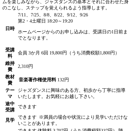
ムを楽しみながら、ジャズダンスの基本とそれに合わせた身
のこなし、ステップを覚えられるよう指導します。
7/11、7/25、8/8、8/22、9/12、9/26
第2・4土曜日 18:20～19:20
日時
ホームページからのお申し込みは、受講日の1日前ま
でとなります。
受講
会員
3か月 6回 19,800円（うち消費税額1,800円）
料
維持
2,310円
費
教材
音楽著作権使用料
132円
費
テー
ジャズダンスに興味のある方、初歩から丁寧に指導
マ
いたします。お気軽にお越し下さい。
途中
できます
受講
できます
※満員の場合や状況により見学いただけな
見学
いことがあります。
できます
体験料
3,707円（うち消費税額337円）
随