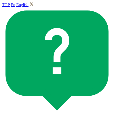
TOP
En
English