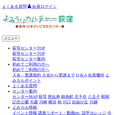
よくある質問
会員ログイン
よ
み
う
メニュー
り
荻窪センターTOP
カ
荻窪センターTOP
ル
荻窪センター案内
初めてご利用の方へ
チ
初めてご利用の方へ
ャ
入会・受講規約
入会から受講まで
Q & A
会員優待
よ
みカルポイント
ー
よくある質問
センター案内
荻
センターMAP
荻窪
恵比寿
錦糸町
北千住
八王子
昭和
窪
記念公園
大森
川崎
横浜
柏
川口
自由が丘
川越
よみカル情報
イベント情報
講座リポート・動画etc.
語学カレッジ
今