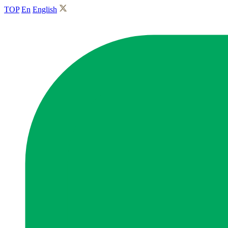
TOP
En
English