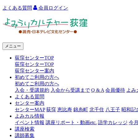
よくある質問
会員ログイン
よ
み
う
メニュー
り
荻窪センターTOP
カ
荻窪センターTOP
ル
荻窪センター案内
初めてご利用の方へ
チ
初めてご利用の方へ
ャ
入会・受講規約
入会から受講まで
Q & A
会員優待
よみ
よくある質問
ー
センター案内
センターMAP
荻窪
恵比寿
錦糸町
北千住
八王子
昭和記
荻
よみカル情報
窪
イベント情報
講座リポート・動画etc.
語学カレッジ
今
講座検索
講師募集