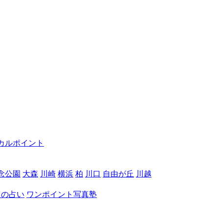
カルポイント
念公園
大森
川崎
横浜
柏
川口
自由が丘
川越
月の占い
ワンポイント写真塾