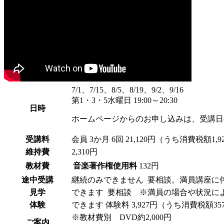
7/1、7/15、8/5、8/19、9/2、9/16
第1・3・5水曜日 19:00～20:30
日時
ホームページからのお申し込みは、受講日
受講料
会員
3か月 6回 21,120円（うち消費税額1,9
維持費
2,310円
教材費
音楽著作権使用料
132円
途中受講
継続のみできません
要相談。満員講座に
見学
できます
要相談 ※満員の場合や状況に
体験
できます
体験料
3,927円（うち消費税額3
※教材費別 DVD約2,000円
ご案内