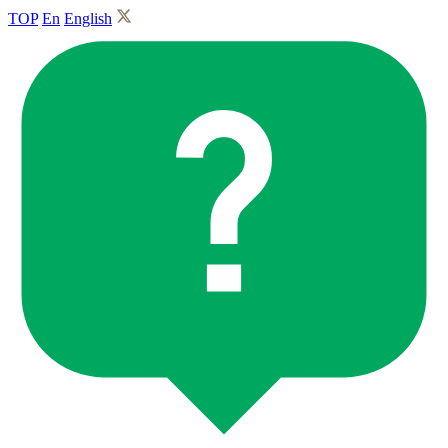
TOP
En
English