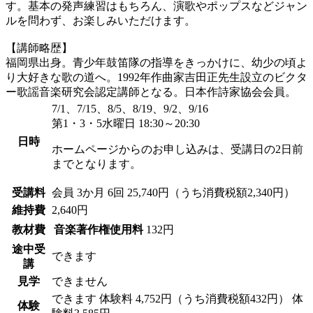
す。基本の発声練習はもちろん、演歌やポップスなどジャン
ルを問わず、お楽しみいただけます。
【講師略歴】
福岡県出身。青少年鼓笛隊の指導をきっかけに、幼少の頃よ
り大好きな歌の道へ。1992年作曲家吉田正先生設立のビクタ
ー歌謡音楽研究会認定講師となる。日本作詩家協会会員。
7/1、7/15、8/5、8/19、9/2、9/16
第1・3・5水曜日 18:30～20:30
日時
ホームページからのお申し込みは、受講日の2日前
までとなります。
受講料
会員
3か月 6回 25,740円（うち消費税額2,340円）
維持費
2,640円
教材費
音楽著作権使用料
132円
途中受
できます
講
見学
できません
できます
体験料
4,752円（うち消費税額432円）
体
体験