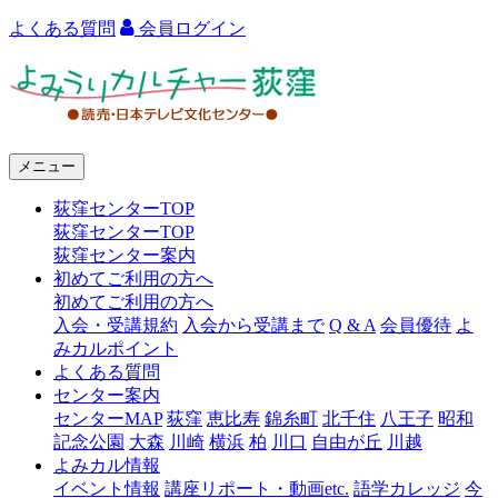
よくある質問
会員ログイン
よ
み
う
メニュー
り
荻窪センターTOP
カ
荻窪センターTOP
ル
荻窪センター案内
初めてご利用の方へ
チ
初めてご利用の方へ
ャ
入会・受講規約
入会から受講まで
Q & A
会員優待
よ
みカルポイント
ー
よくある質問
センター案内
荻
センターMAP
荻窪
恵比寿
錦糸町
北千住
八王子
昭和
窪
記念公園
大森
川崎
横浜
柏
川口
自由が丘
川越
よみカル情報
イベント情報
講座リポート・動画etc.
語学カレッジ
今