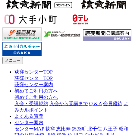
メニュー
荻窪センターTOP
荻窪センターTOP
荻窪センター案内
初めてご利用の方へ
初めてご利用の方へ
入会・受講規約
入会から受講まで
Q & A
会員優待
よ
みカルポイント
よくある質問
センター案内
センターMAP
荻窪
恵比寿
錦糸町
北千住
八王子
昭和