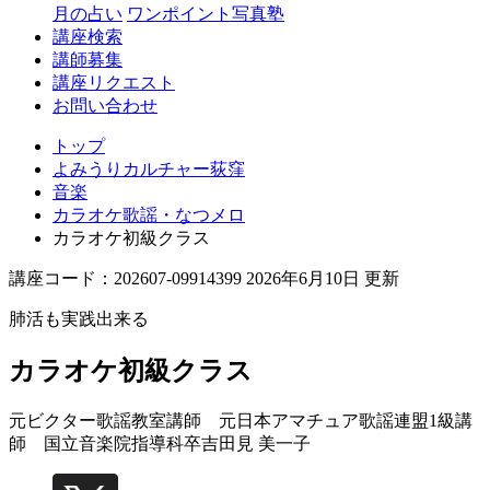
月の占い
ワンポイント写真塾
講座検索
講師募集
講座リクエスト
お問い合わせ
トップ
よみうりカルチャー荻窪
音楽
カラオケ歌謡・なつメロ
カラオケ初級クラス
講座コード：202607-09914399 2026年6月10日 更新
肺活も実践出来る
カラオケ初級クラス
元ビクター歌謡教室講師 元日本アマチュア歌謡連盟1級講
師 国立音楽院指導科卒
吉田見 美一子