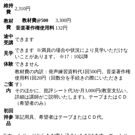
維持
2,310円
費
教材費@500
3,300円
教材
費
音楽著作権使用料
132円
途中
できます
受講
できます
※満員の場合や状況により見学いただけな
見学
いことがあります。 ※17：10以降
体験
できません
教材費の内訳：発声練習資料代1回500円。音楽著作権
使用料1回20円（回数分を手続きの際にいただきま
ご案
す）
内
そのほかに、批評シート代3か月3,000円(教室支払い。
詳細は講師がご説明いたします)。テープまたはＣＤ
（希望者のみ）
初回
持参
筆記用具、希望者はテープまたはＣＤ代。
品