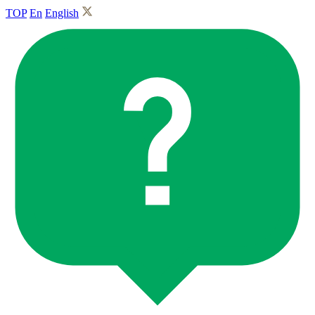
TOP
En
English