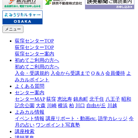
メニュー
荻窪センターTOP
荻窪センターTOP
荻窪センター案内
初めてご利用の方へ
初めてご利用の方へ
入会・受講規約
入会から受講まで
Q & A
会員優待
よ
みカルポイント
よくある質問
センター案内
センターMAP
荻窪
恵比寿
錦糸町
北千住
八王子
昭和
記念公園
大森
川崎
横浜
柏
川口
自由が丘
川越
よみカル情報
イベント情報
講座リポート・動画etc.
語学カレッジ
今
月の占い
ワンポイント写真塾
講座検索
講師募集