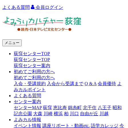
よくある質問
会員ログイン
よ
み
う
メニュー
り
荻窪センターTOP
カ
荻窪センターTOP
ル
荻窪センター案内
初めてご利用の方へ
チ
初めてご利用の方へ
ャ
入会・受講規約
入会から受講まで
Q & A
会員優待
よ
みカルポイント
ー
よくある質問
センター案内
荻
センターMAP
荻窪
恵比寿
錦糸町
北千住
八王子
昭和
窪
記念公園
大森
川崎
横浜
柏
川口
自由が丘
川越
よみカル情報
イベント情報
講座リポート・動画etc.
語学カレッジ
今