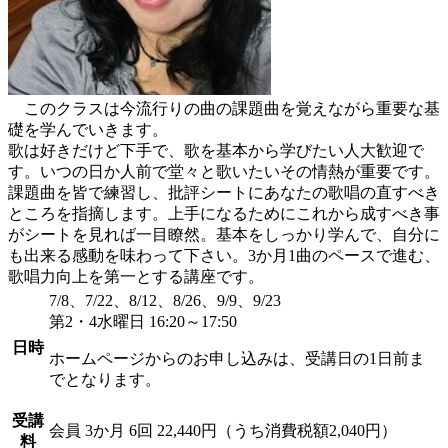
このクラスは今流行りの曲の課題曲を覚えながら重要な基
礎を学んでいきます。
歌は好きだけど下手で、歌を基本から学びたい人大歓迎で
す。いつの日か人前で堂々と歌いたいその情熱が重要です。
課題曲を皆で練習し、批評シートにあなたの歌唱の直すべき
ところを指摘します。上手になるためにこれから成すべき事
がシートを見れば一目瞭然。基本をしっかり学んで、自分に
も出来る感動を味わって下さい。3か月1曲のペースで進む、
歌唱力向上を第一とする講座です。
7/8、7/22、8/12、8/26、9/9、9/23
第2・4水曜日 16:20～17:50
日時
ホームページからのお申し込みは、受講日の1日前ま
でとなります。
受講
会員
3か月 6回 22,440円（うち消費税額2,040円）
料