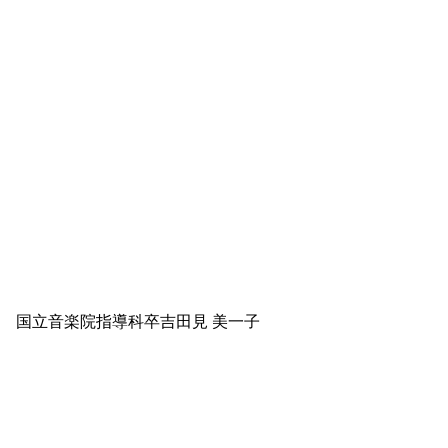
師 国立音楽院指導科卒
吉田見 美一子