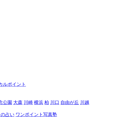
カルポイント
念公園
大森
川崎
横浜
柏
川口
自由が丘
川越
月の占い
ワンポイント写真塾