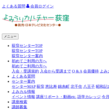
よくある質問
会員ログイン
よ
み
う
メニュー
り
荻窪センターTOP
カ
荻窪センターTOP
ル
荻窪センター案内
初めてご利用の方へ
チ
初めてご利用の方へ
ャ
入会・受講規約
入会から受講まで
Q & A
会員優待
よみ
よくある質問
ー
センター案内
センターMAP
荻窪
恵比寿
錦糸町
北千住
八王子
昭和記
荻
よみカル情報
窪
イベント情報
講座リポート・動画etc.
語学カレッジ
今
講座検索
講師募集