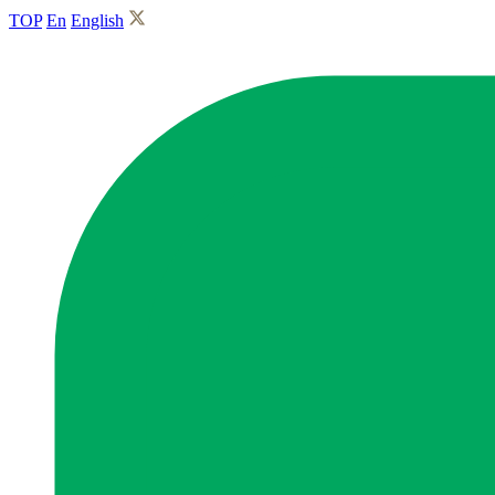
TOP
En
English