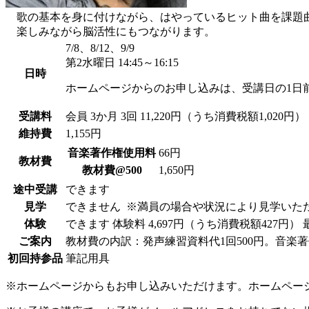
歌の基本を身に付けながら、はやっているヒット曲を課題
楽しみながら脳活性にもつながります。
7/8、8/12、9/9
第2水曜日 14:45～16:15
日時
ホームページからのお申し込みは、受講日の1日
受講料
会員
3か月 3回 11,220円（うち消費税額1,020円）
維持費
1,155円
音楽著作権使用料
66円
教材費
教材費@500
1,650円
途中受講
できます
見学
できません
※満員の場合や状況により見学いた
体験
できます
体験料
4,697円（うち消費税額427円）
ご案内
教材費の内訳：発声練習資料代1回500円。音楽
初回持参品
筆記用具
※ホームページからもお申し込みいただけます。ホームペー