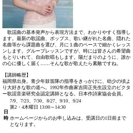
歌謡曲の基本発声から表現方法まで、わかりやすく指導し
ます。最新の歌謡曲、ポップス、歌い継がれた名曲、隠れた
名曲等から課題曲を選び、月に１曲のペースで細かくレッス
ンします。グループレッスンですが、時には皆さんの希望曲
もとりいれて、自由歌唱もします。陽だまりのように、誰か
の心に優しく届く……そんな歌が歌えたら素敵ですね。
【講師略歴】
福岡県出身。青少年鼓笛隊の指導をきっかけに、幼少の頃よ
り大好きな歌の道へ。1992年作曲家吉田正先生設立のビクタ
ー歌謡音楽研究会認定講師となる。日本作詩家協会会員。
7/9、7/23、7/30、8/27、9/10、9/24
第2・4木曜日 13:00～14:30
日
時
ホームページからのお申し込みは、受講日の1日前まで
となります。