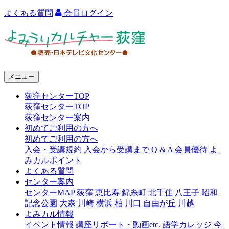
よくある質問
会員ログイン
よ
み
う
メニュー
り
荻窪センターTOP
カ
荻窪センターTOP
ル
荻窪センター案内
初めてご利用の方へ
チ
初めてご利用の方へ
ャ
入会・受講規約
入会から受講まで
Q & A
会員優待
よ
みカルポイント
ー
よくある質問
センター案内
荻
センターMAP
荻窪
恵比寿
錦糸町
北千住
八王子
昭和
窪
記念公園
大森
川崎
横浜
柏
川口
自由が丘
川越
よみカル情報
イベント情報
講座リポート・動画etc.
語学カレッジ
今