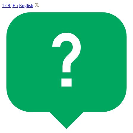
TOP
En
English