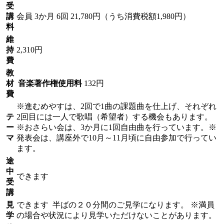
受
講
会員
3か月 6回 21,780円（うち消費税額1,980円）
料
維
持
2,310円
費
教
材
音楽著作権使用料
132円
費
※進むめやすは、2回で1曲の課題曲を仕上げ、それぞれ
テ
2回目には一人で歌唱（希望者）する機会もあります。
ー
※おさらい会は、3か月に1回自由曲を行っています。※
マ
発表会は、講座外で10月～11月頃に自由参加で行ってい
ます。
途
中
できます
受
講
見
できます
半ばの２０分間のご見学になります。 ※満員
学
の場合や状況により見学いただけないことがあります。