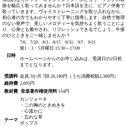
曲を幅広く歌ってみませんか？日本語を主に、ピアノ伴奏で
歌っていきます。ヴォイストレーニングを取り入れながら、
初心者の方でもわかりやすく丁寧に指導します。自然で無理
のない発声で、美しいメロディーを気持ちよく歌うことによ
り、心身とも癒やされ、リフレッシュできるでしょう。午後
のひとときをご一緒しませんか？
7/6、7/20、8/3、8/17、8/31、9/7、9/21
第1・3・5月曜日 15:30～17:00
日時
ホームページからのお申し込みは、受講日の2日前
までとなります。
受講料
会員
3か月 7回 26,180円（うち消費税額2,380円）
維持費
2,695円
教材費
音楽著作権使用料
154円
カンツォーネ
・この胸のときめきを
・心遥かに
・忘れな草
テーマ
ポップス