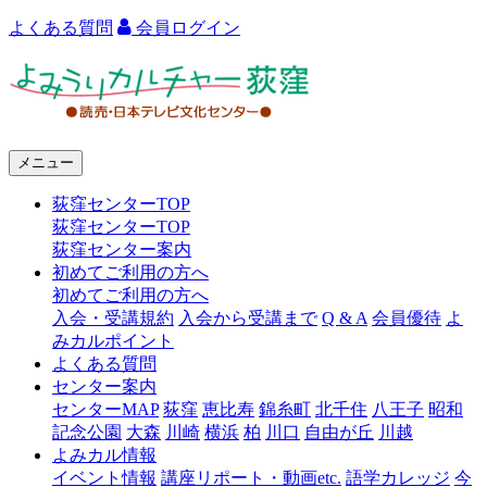
よくある質問
会員ログイン
よ
み
う
メニュー
り
荻窪センターTOP
カ
荻窪センターTOP
ル
荻窪センター案内
初めてご利用の方へ
チ
初めてご利用の方へ
ャ
入会・受講規約
入会から受講まで
Q & A
会員優待
よ
みカルポイント
ー
よくある質問
センター案内
荻
センターMAP
荻窪
恵比寿
錦糸町
北千住
八王子
昭和
窪
記念公園
大森
川崎
横浜
柏
川口
自由が丘
川越
よみカル情報
イベント情報
講座リポート・動画etc.
語学カレッジ
今