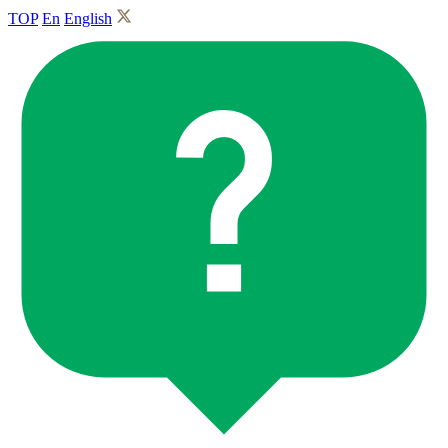
TOP
En
English