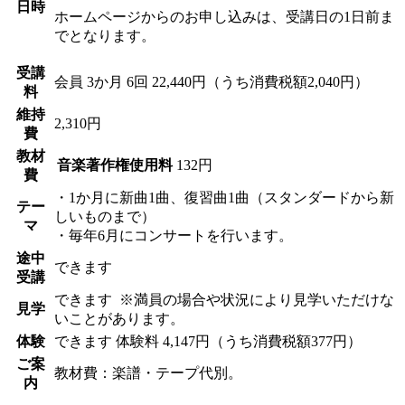
日時
ホームページからのお申し込みは、受講日の1日前ま
でとなります。
受講
会員
3か月 6回 22,440円（うち消費税額2,040円）
料
維持
2,310円
費
教材
音楽著作権使用料
132円
費
・1か月に新曲1曲、復習曲1曲（スタンダードから新
テー
しいものまで）
マ
・毎年6月にコンサートを行います。
途中
できます
受講
できます
※満員の場合や状況により見学いただけな
見学
いことがあります。
体験
できます
体験料
4,147円（うち消費税額377円）
ご案
教材費：楽譜・テープ代別。
内