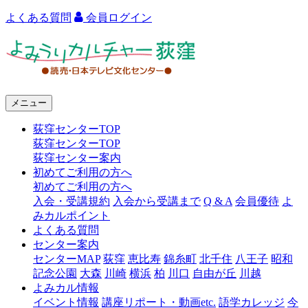
よくある質問
会員ログイン
よ
み
う
メニュー
り
荻窪センターTOP
カ
荻窪センターTOP
ル
荻窪センター案内
初めてご利用の方へ
チ
初めてご利用の方へ
ャ
入会・受講規約
入会から受講まで
Q & A
会員優待
よ
みカルポイント
ー
よくある質問
センター案内
荻
センターMAP
荻窪
恵比寿
錦糸町
北千住
八王子
昭和
窪
記念公園
大森
川崎
横浜
柏
川口
自由が丘
川越
よみカル情報
イベント情報
講座リポート・動画etc.
語学カレッジ
今