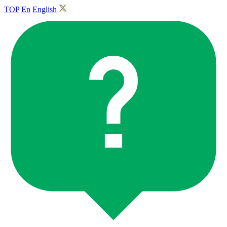
TOP
En
English