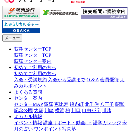
メニュー
荻窪センターTOP
荻窪センターTOP
荻窪センター案内
初めてご利用の方へ
初めてご利用の方へ
入会・受講規約
入会から受講まで
Q & A
会員優待
よ
みカルポイント
よくある質問
センター案内
センターMAP
荻窪
恵比寿
錦糸町
北千住
八王子
昭和
記念公園
大森
川崎
横浜
柏
川口
自由が丘
川越
よみカル情報
イベント情報
講座リポート・動画etc.
語学カレッジ
今
月の占い
ワンポイント写真塾