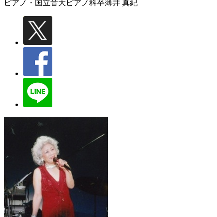
ピアノ・国立音大ピアノ科卒
薄井 真紀