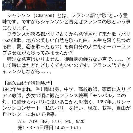
シャンソン（Chanson）とは、フランス語で“歌”という意
味です。ですからシャンソンと言えばフランスの歌という事
になります。
フランスが誇る都パリで古くから発信されて来た歌（パリ
への讃歌、地方の美しい自然を歌った曲、人生を深く見つめ
る曲、愛、恋を歌ったもの）を御自分の人生をオーバーラッ
プさせながら歌ってみませんか？
特別な発声はいりません。御自身の飾らない声で……。そ
して時にはたどたどしくてもいいのです。フランス語でもチ
ャレンジしながら……。
【高久由紀子講師略歴】
1942年生まれ。香川県出身。中学、高校教師。家庭に入りピ
アノ教師。少女の頃に観たフランス映画「モンパルナスの
灯」に魅せられパリに強いあこがれを抱く。1997年よりシャ
ンソンコンサート「私のパリ」を行い、現在、荻窪、自由が
丘センターにおいて指導。
7/5、7/19、8/2、8/16、9/6、9/20
第1・3・5日曜日 14:45～16:15