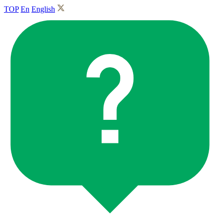
TOP
En
English