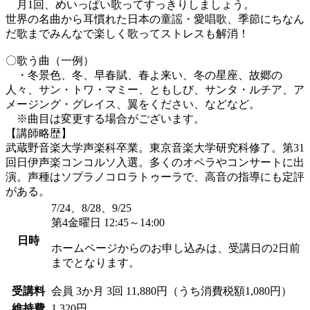
月1回、めいっぱい歌ってすっきりしましょう。
世界の名曲から耳慣れた日本の童謡・愛唱歌、季節にちなん
だ歌までみんなで楽しく歌ってストレスも解消！
〇歌う曲（一例）
・冬景色、冬、早春賦、春よ来い、冬の星座、故郷の
人々、サン・トワ・マミー、ともしび、サンタ・ルチア、ア
メージング・グレイス、翼をください、などなど。
※曲目は変更する場合がございます。
【講師略歴】
武蔵野音楽大学声楽科卒業。東京音楽大学研究科修了。第31
回日伊声楽コンコルソ入選。多くのオペラやコンサートに出
演。声種はソプラノコロラトゥーラで、高音の指導にも定評
がある。
7/24、8/28、9/25
第4金曜日 12:45～14:00
日時
ホームページからのお申し込みは、受講日の2日前
までとなります。
受講料
会員
3か月 3回 11,880円（うち消費税額1,080円）
維持費
1,320円