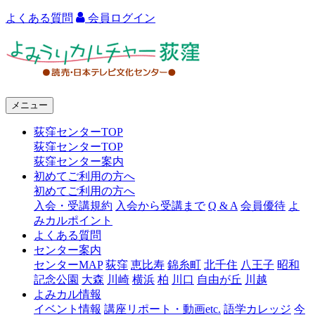
よくある質問
会員ログイン
よ
み
う
メニュー
り
荻窪センターTOP
カ
荻窪センターTOP
ル
荻窪センター案内
初めてご利用の方へ
チ
初めてご利用の方へ
ャ
入会・受講規約
入会から受講まで
Q & A
会員優待
よ
みカルポイント
ー
よくある質問
センター案内
荻
センターMAP
荻窪
恵比寿
錦糸町
北千住
八王子
昭和
窪
記念公園
大森
川崎
横浜
柏
川口
自由が丘
川越
よみカル情報
イベント情報
講座リポート・動画etc.
語学カレッジ
今