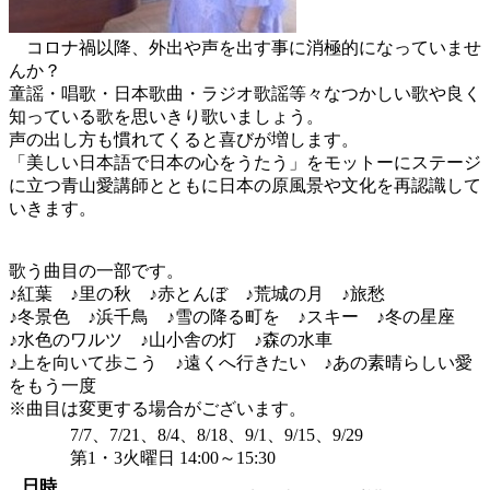
コロナ禍以降、外出や声を出す事に消極的になっていませ
んか？
童謡・唱歌・日本歌曲・ラジオ歌謡等々なつかしい歌や良く
知っている歌を思いきり歌いましょう。
声の出し方も慣れてくると喜びが増します。
「美しい日本語で日本の心をうたう」をモットーにステージ
に立つ青山愛講師とともに日本の原風景や文化を再認識して
いきます。
歌う曲目の一部です。
♪紅葉 ♪里の秋 ♪赤とんぼ ♪荒城の月 ♪旅愁
♪冬景色 ♪浜千鳥 ♪雪の降る町を ♪スキー ♪冬の星座
♪水色のワルツ ♪山小舎の灯 ♪森の水車
♪上を向いて歩こう ♪遠くへ行きたい ♪あの素晴らしい愛
をもう一度
※曲目は変更する場合がございます。
7/7、7/21、8/4、8/18、9/1、9/15、9/29
第1・3火曜日 14:00～15:30
日時