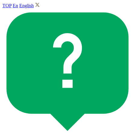
TOP
En
English