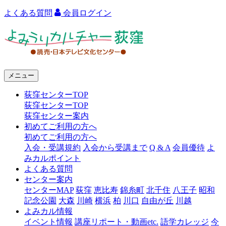
よくある質問
会員ログイン
よ
み
う
メニュー
り
荻窪センターTOP
カ
荻窪センターTOP
ル
荻窪センター案内
初めてご利用の方へ
チ
初めてご利用の方へ
ャ
入会・受講規約
入会から受講まで
Q & A
会員優待
よ
みカルポイント
ー
よくある質問
センター案内
荻
センターMAP
荻窪
恵比寿
錦糸町
北千住
八王子
昭和
窪
記念公園
大森
川崎
横浜
柏
川口
自由が丘
川越
よみカル情報
イベント情報
講座リポート・動画etc.
語学カレッジ
今