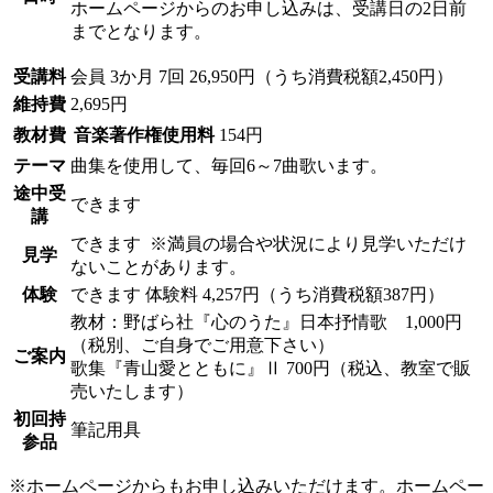
ホームページからのお申し込みは、受講日の2日前
までとなります。
受講料
会員
3か月 7回 26,950円（うち消費税額2,450円）
維持費
2,695円
教材費
音楽著作権使用料
154円
テーマ
曲集を使用して、毎回6～7曲歌います。
途中受
できます
講
できます
※満員の場合や状況により見学いただけ
見学
ないことがあります。
体験
できます
体験料
4,257円（うち消費税額387円）
教材：野ばら社『心のうた』日本抒情歌 1,000円
（税別、ご自身でご用意下さい）
ご案内
歌集『青山愛とともに』Ⅱ 700円（税込、教室で販
売いたします）
初回持
筆記用具
参品
※ホームページからもお申し込みいただけます。ホームペー