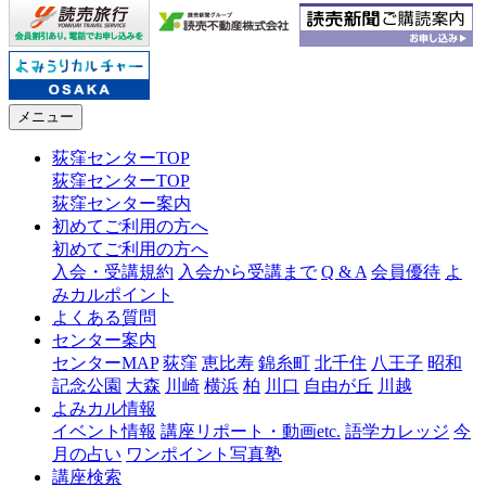
メニュー
荻窪センターTOP
荻窪センターTOP
荻窪センター案内
初めてご利用の方へ
初めてご利用の方へ
入会・受講規約
入会から受講まで
Q & A
会員優待
よ
みカルポイント
よくある質問
センター案内
センターMAP
荻窪
恵比寿
錦糸町
北千住
八王子
昭和
記念公園
大森
川崎
横浜
柏
川口
自由が丘
川越
よみカル情報
イベント情報
講座リポート・動画etc.
語学カレッジ
今
月の占い
ワンポイント写真塾
講座検索