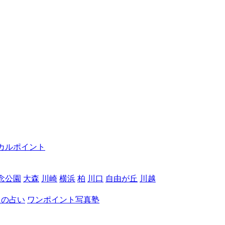
カルポイント
念公園
大森
川崎
横浜
柏
川口
自由が丘
川越
月の占い
ワンポイント写真塾