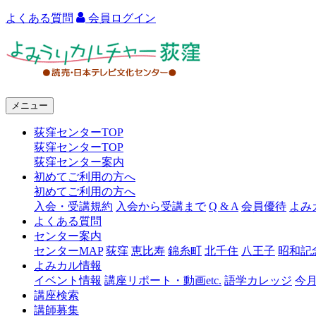
よくある質問
会員ログイン
よ
み
う
メニュー
り
荻窪センターTOP
カ
荻窪センターTOP
ル
荻窪センター案内
初めてご利用の方へ
チ
初めてご利用の方へ
ャ
入会・受講規約
入会から受講まで
Q & A
会員優待
よみ
よくある質問
ー
センター案内
センターMAP
荻窪
恵比寿
錦糸町
北千住
八王子
昭和記
荻
よみカル情報
窪
イベント情報
講座リポート・動画etc.
語学カレッジ
今
講座検索
講師募集