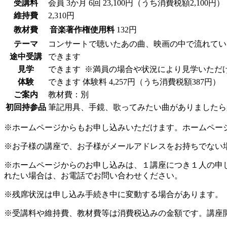
受講料
会員
3か月 6回 23,100円（うち消費税額2,100円）
維持費
2,310円
教材費
音楽著作権使用料
132円
テーマ
コンサートで聴いたあの曲、映画の中で流れてい
途中受講
できます
見学
できます
※満員の場合や状況により見学いただ
体験
できます
体験料
4,257円（うち消費税額387円）
ご案内
教材費：別
初回持参品
筆記用具、手鏡、歌ってみたい曲がありましたら
※ホームページからもお申し込みいただけます。ホームペー
※お子様の講座で、お子様がメールアドレスをお持ちでない
※ホームページからのお申し込みは、１講座につき１人の申
れたい場合は、お電話でお問い合わせください。
※残席状況は申し込み手続き中に変動する場合があります。
※受講料や維持費、教材費等は消費税込みの金額です。講座