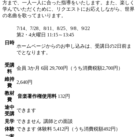
方まで、一人一人に合った指導をいたします。また、楽しく
学んでいただくために、リクエストにお応えしながら、世界
の名曲を歌ってまいります。
7/14、7/28、8/11、8/25、9/8、9/22
第2・4火曜日 11:15～13:45
日時
ホームページからのお申し込みは、受講日の2日前ま
でとなります。
受講
会員
3か月 6回 29,700円（うち消費税額2,700円）
料
維持
2,640円
費
教材
音楽著作権使用料
132円
費
途中
できます
受講
見学
できません
講師との面談
体験
できます
体験料
5,412円（うち消費税額492円）
ご案