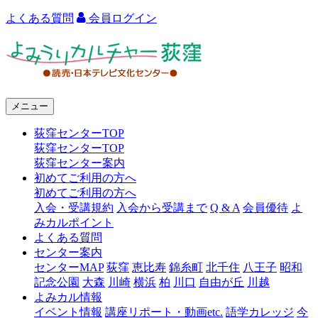
よくある質問
会員ログイン
よ
み
う
メニュー
り
荻窪センターTOP
カ
荻窪センターTOP
ル
荻窪センター案内
初めてご利用の方へ
チ
初めてご利用の方へ
ャ
入会・受講規約
入会から受講まで
Q & A
会員優待
よ
みカルポイント
ー
よくある質問
センター案内
荻
センターMAP
荻窪
恵比寿
錦糸町
北千住
八王子
昭和
窪
記念公園
大森
川崎
横浜
柏
川口
自由が丘
川越
よみカル情報
イベント情報
講座リポート・動画etc.
語学カレッジ
今