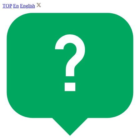
TOP
En
English