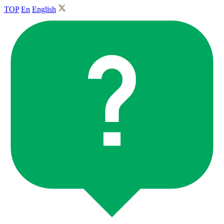
TOP
En
English