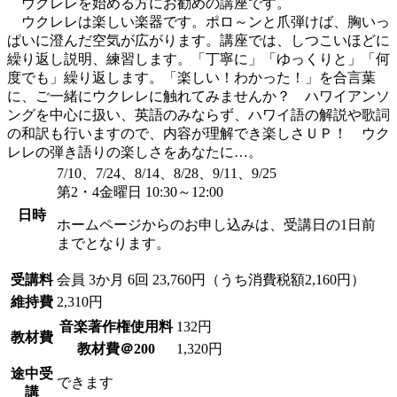
ウクレレを始める方にお勧めの講座です。
ウクレレは楽しい楽器です。ポロ～ンと爪弾けば、胸いっ
ぱいに澄んだ空気が広がります。講座では、しつこいほどに
繰り返し説明、練習します。「丁寧に」「ゆっくりと」「何
度でも」繰り返します。「楽しい！わかった！」を合言葉
に、ご一緒にウクレレに触れてみませんか？ ハワイアンソ
ングを中心に扱い、英語のみならず、ハワイ語の解説や歌詞
の和訳も行いますので、内容が理解でき楽しさＵＰ！ ウク
レレの弾き語りの楽しさをあなたに…。
7/10、7/24、8/14、8/28、9/11、9/25
第2・4金曜日 10:30～12:00
日時
ホームページからのお申し込みは、受講日の1日前
までとなります。
受講料
会員
3か月 6回 23,760円（うち消費税額2,160円）
維持費
2,310円
音楽著作権使用料
132円
教材費
教材費＠200
1,320円
途中受
できます
講