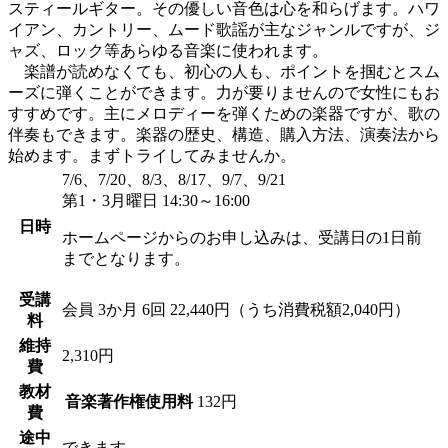
スティールギター。その優しい音色は心を和らげます。ハワ
イアン、カントリー、ムード歌謡が主なジャンルですが、ジ
ャズ、ロック等あらゆる音楽に使われます。
楽譜が読めなくても、初心の人も、ポイントを掴むとスム
ーズに弾くことができます。力が要りませんので女性にもお
すすめです。主にメロディーを弾くための楽器ですが、歌の
伴奏もできます。楽器の歴史、構造、購入方法、演奏法から
始めます。まずトライしてみませんか。
7/6、7/20、8/3、8/17、9/7、9/21
第1・3月曜日 14:30～16:00
日時
ホームページからのお申し込みは、受講日の1日前
までとなります。
受講
会員
3か月 6回 22,440円（うち消費税額2,040円）
料
維持
2,310円
費
教材
音楽著作権使用料
132円
費
途中
できます