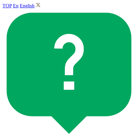
TOP
En
English