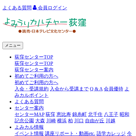
よくある質問
会員ログイン
よ
み
う
メニュー
り
荻窪センターTOP
カ
荻窪センターTOP
ル
荻窪センター案内
初めてご利用の方へ
チ
初めてご利用の方へ
ャ
入会・受講規約
入会から受講まで
Q & A
会員優待
よ
みカルポイント
ー
よくある質問
センター案内
荻
センターMAP
荻窪
恵比寿
錦糸町
北千住
八王子
昭和
窪
記念公園
大森
川崎
横浜
柏
川口
自由が丘
川越
よみカル情報
イベント情報
講座リポート・動画etc.
語学カレッジ
今