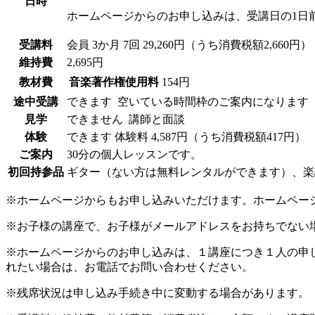
日時
ホームページからのお申し込みは、受講日の1日
受講料
会員
3か月 7回 29,260円（うち消費税額2,660円）
維持費
2,695円
教材費
音楽著作権使用料
154円
途中受講
できます
空いている時間枠のご案内になります
見学
できません
講師と面談
体験
できます
体験料
4,587円（うち消費税額417円）
ご案内
30分の個人レッスンです。
初回持参品
ギター（ない方は無料レンタルができます）、楽
※ホームページからもお申し込みいただけます。ホームペー
※お子様の講座で、お子様がメールアドレスをお持ちでない
※ホームページからのお申し込みは、１講座につき１人の申
れたい場合は、お電話でお問い合わせください。
※残席状況は申し込み手続き中に変動する場合があります。