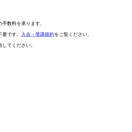
の手数料を承ります。
不要です。
入会・受講規約
をご覧ください。
信してください。