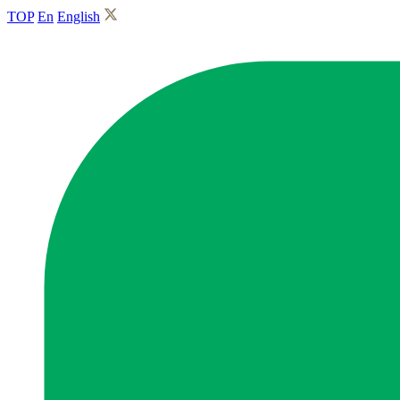
TOP
En
English