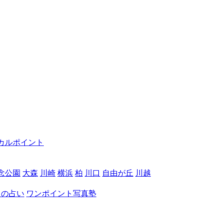
カルポイント
念公園
大森
川崎
横浜
柏
川口
自由が丘
川越
月の占い
ワンポイント写真塾