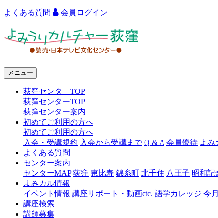
よくある質問
会員ログイン
よ
み
う
メニュー
り
荻窪センターTOP
カ
荻窪センターTOP
ル
荻窪センター案内
初めてご利用の方へ
チ
初めてご利用の方へ
ャ
入会・受講規約
入会から受講まで
Q & A
会員優待
よみ
よくある質問
ー
センター案内
センターMAP
荻窪
恵比寿
錦糸町
北千住
八王子
昭和記
荻
よみカル情報
窪
イベント情報
講座リポート・動画etc.
語学カレッジ
今
講座検索
講師募集