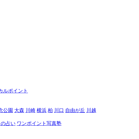
カルポイント
念公園
大森
川崎
横浜
柏
川口
自由が丘
川越
月の占い
ワンポイント写真塾