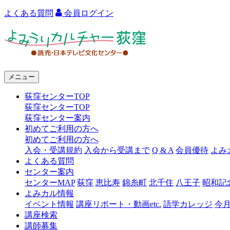
よくある質問
会員ログイン
よ
み
う
メニュー
り
荻窪センターTOP
カ
荻窪センターTOP
ル
荻窪センター案内
初めてご利用の方へ
チ
初めてご利用の方へ
ャ
入会・受講規約
入会から受講まで
Q & A
会員優待
よみ
よくある質問
ー
センター案内
センターMAP
荻窪
恵比寿
錦糸町
北千住
八王子
昭和記
荻
よみカル情報
窪
イベント情報
講座リポート・動画etc.
語学カレッジ
今
講座検索
講師募集