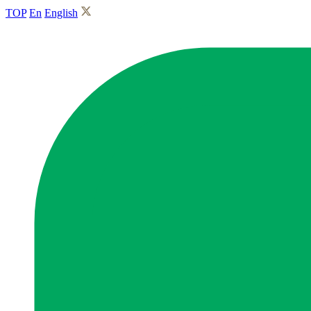
TOP
En
English