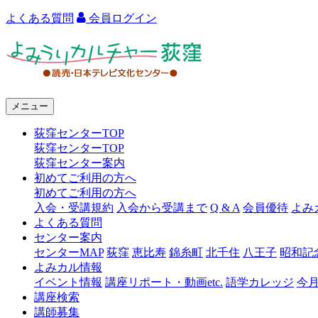
よくある質問
会員ログイン
よ
み
う
メニュー
り
荻窪センターTOP
カ
荻窪センターTOP
ル
荻窪センター案内
初めてご利用の方へ
チ
初めてご利用の方へ
ャ
入会・受講規約
入会から受講まで
Q & A
会員優待
よみ
よくある質問
ー
センター案内
センターMAP
荻窪
恵比寿
錦糸町
北千住
八王子
昭和記
荻
よみカル情報
窪
イベント情報
講座リポート・動画etc.
語学カレッジ
今
講座検索
講師募集