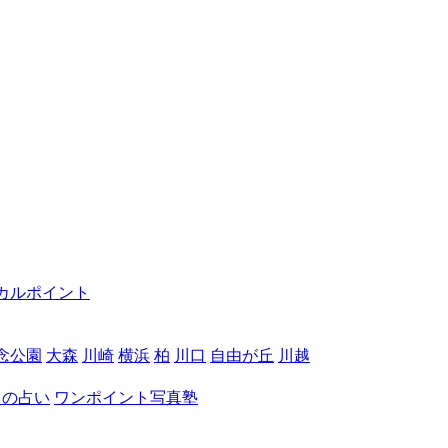
カルポイント
念公園
大森
川崎
横浜
柏
川口
自由が丘
川越
月の占い
ワンポイント写真塾