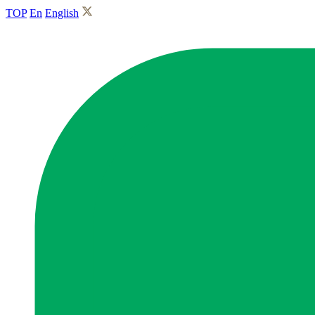
TOP
En
English