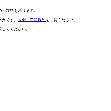
の手数料を承ります。
不要です。
入会・受講規約
をご覧ください。
信してください。