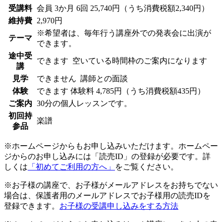
受講料
会員
3か月 6回 25,740円（うち消費税額2,340円）
維持費
2,970円
※希望者は、毎年行う講座外での発表会に出演が
テーマ
できます。
途中受
できます
空いている時間枠のご案内になります
講
見学
できません
講師との面談
体験
できます
体験料
4,785円（うち消費税額435円）
ご案内
30分の個人レッスンです。
初回持
楽譜
参品
※ホームページからもお申し込みいただけます。ホームペー
ジからのお申し込みには「読売ID」の登録が必要です。詳
しくは
「初めてご利用の方へ」
をご覧ください。
※お子様の講座で、お子様がメールアドレスをお持ちでない
場合は、保護者用のメールアドレスでお子様用の読売IDを
登録できます。
お子様の受講申し込みをする方法