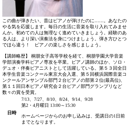
この曲が弾きたい、昔はピアノが弾けたのに……。あなたの
やる気を応援します。毎日の生活に音楽を取り入れてみませ
んか。初めての人は無理なく進めていきましょう。経験のあ
る人は、より深い演奏法を身につけましょう。弾き方ひとつ
でほら違う！ ピアノの楽しさを感じましょう。
【講師略歴】 桐朋女子高等学校を経て、桐朋学園大学音楽
学部演奏学科ピアノ専攻を卒業。ピアノ講師のほか、ソロ・
デュオ・伴奏ピアニストとして活躍している。第５３回全日
本学生音楽コンクール東京大会入選、第５回横浜国際音楽コ
ンクールアンサンブル部門２台ピアノの部第２位(最高位)、
第１１回日本ピアノ研究会２台ピアノ部門グランプリなど
数々の賞を受賞。
7/13、7/27、8/10、8/24、9/14、9/28
第2・4月曜日 13:00～15:30
日時
ホームページからのお申し込みは、受講日の1日前
までとなります。