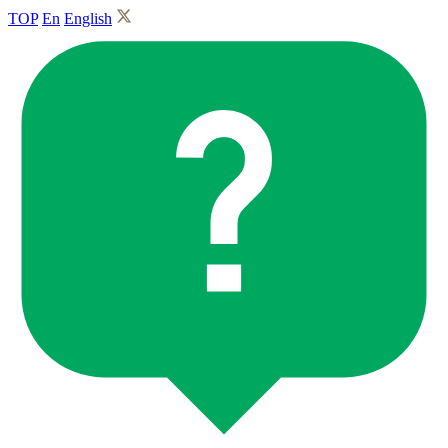
TOP
En
English