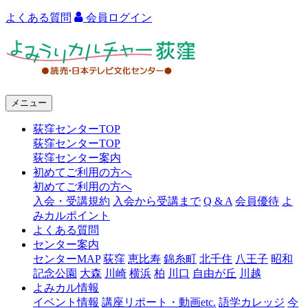
よくある質問
会員ログイン
よ
み
う
メニュー
り
荻窪センターTOP
カ
荻窪センターTOP
ル
荻窪センター案内
初めてご利用の方へ
チ
初めてご利用の方へ
ャ
入会・受講規約
入会から受講まで
Q & A
会員優待
よ
みカルポイント
ー
よくある質問
センター案内
荻
センターMAP
荻窪
恵比寿
錦糸町
北千住
八王子
昭和
窪
記念公園
大森
川崎
横浜
柏
川口
自由が丘
川越
よみカル情報
イベント情報
講座リポート・動画etc.
語学カレッジ
今