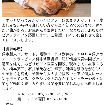
ずっとやってみたかったピアノ、始めませんか。もう一度
楽しみながらやり直したい方から全く初めての方まで。弾き
たい曲がある、お孫さんと連弾したい…などなど、あなたの
ピアノライフを応援します。ご希望、レベルに合わせて楽し
くレッスンします。
【講師略歴】
呉市新人コンサート、昭和コーラス副伴奏、ＹＭＣＡ呉アカ
デミークラスピアノ科非常勤講師、昭和情操教育学園ピアノ
講師を経て、みどりピアノ教室を開設。現在までに星隈くる
み、橋本英二、石井翠氏などに師事し研鑽を積みながら3人
の子育てを終え、子供から大人まで幅広いピアノ個人レッス
ンを行っている。クラシックのみならずポピュラーや映画音
楽など幅広く親しみやすい音楽を共に楽しみながら向上しま
しょう。
7/16、7/30、8/6、8/20、9/3、9/17
第1・3・5木曜日 10:15～14:30