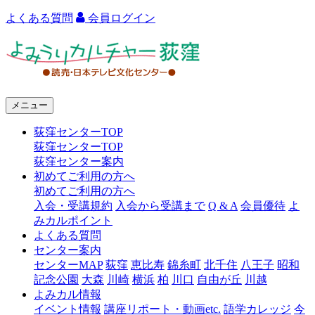
よくある質問
会員ログイン
よ
み
う
メニュー
り
荻窪センターTOP
カ
荻窪センターTOP
ル
荻窪センター案内
初めてご利用の方へ
チ
初めてご利用の方へ
ャ
入会・受講規約
入会から受講まで
Q & A
会員優待
よ
みカルポイント
ー
よくある質問
センター案内
荻
センターMAP
荻窪
恵比寿
錦糸町
北千住
八王子
昭和
窪
記念公園
大森
川崎
横浜
柏
川口
自由が丘
川越
よみカル情報
イベント情報
講座リポート・動画etc.
語学カレッジ
今