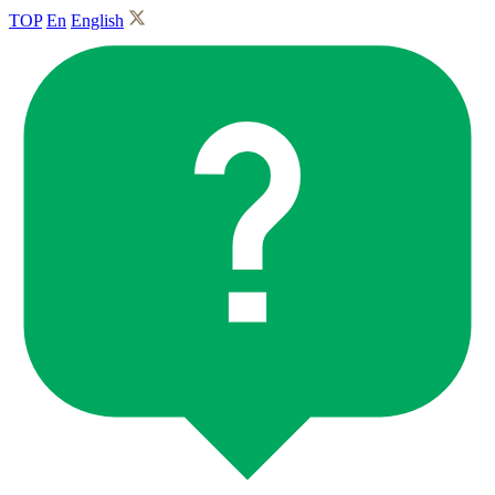
TOP
En
English