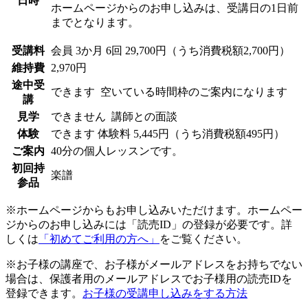
日時
ホームページからのお申し込みは、受講日の1日前
までとなります。
受講料
会員
3か月 6回 29,700円（うち消費税額2,700円）
維持費
2,970円
途中受
できます
空いている時間枠のご案内になります
講
見学
できません
講師との面談
体験
できます
体験料
5,445円（うち消費税額495円）
ご案内
40分の個人レッスンです。
初回持
楽譜
参品
※ホームページからもお申し込みいただけます。ホームペー
ジからのお申し込みには「読売ID」の登録が必要です。詳
しくは
「初めてご利用の方へ」
をご覧ください。
※お子様の講座で、お子様がメールアドレスをお持ちでない
場合は、保護者用のメールアドレスでお子様用の読売IDを
登録できます。
お子様の受講申し込みをする方法