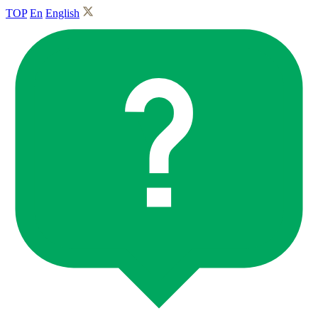
TOP
En
English