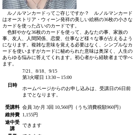
ルノルマンカードってご存じですか？ ルノルマンカード
はオーストリア・ウィーン発祥の美しい絵柄の36枚の小さな
カードを使った占いのカードです。
色鮮やかな36枚のカードを使って、あなたの事、家族の
事、友人、人間関係、恋愛、仕事など様々な事が占えるよう
になります。複雑な意味を覚える必要はなく、シンプルなカ
ードを使いますがカードに秘められた意味は奥深く、人生の
あらゆる悩みに答えてくれます。初心者から経験者まで学べ
ます。
7/21、8/18、9/15
第3火曜日 13:30～15:00
日時
ホームページからのお申し込みは、受講日の6日前
までとなります。
受講料
会員
3か月 3回 10,560円（うち消費税額960円）
維持費
1,155円
途中受
できます
講