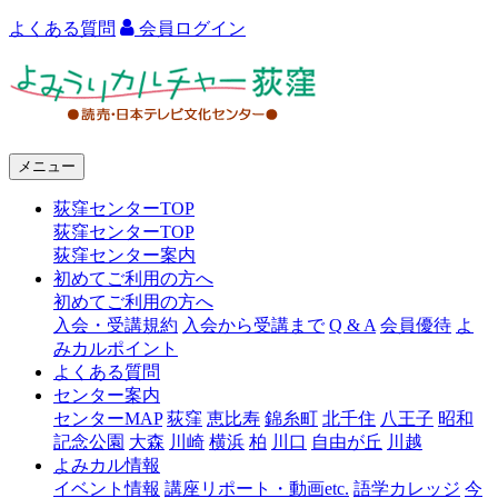
よくある質問
会員ログイン
よ
み
う
メニュー
り
荻窪センターTOP
カ
荻窪センターTOP
ル
荻窪センター案内
初めてご利用の方へ
チ
初めてご利用の方へ
ャ
入会・受講規約
入会から受講まで
Q & A
会員優待
よ
みカルポイント
ー
よくある質問
センター案内
荻
センターMAP
荻窪
恵比寿
錦糸町
北千住
八王子
昭和
窪
記念公園
大森
川崎
横浜
柏
川口
自由が丘
川越
よみカル情報
イベント情報
講座リポート・動画etc.
語学カレッジ
今