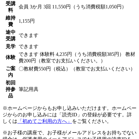
受講
会員
3か月 3回 11,550円（うち消費税額1,050円）
料
維持
1,155円
費
途中
できます
受講
見学
できます
できます
体験料
4,235円（うち消費税額385円）
教材
体験
費200円（教室でお支払いください。）
ご案
〇教材費550円（税込）（教室でお支払いください）
内
初回
持参
筆記用具
品
※ホームページからもお申し込みいただけます。ホームペー
ジからのお申し込みには「読売ID」の登録が必要です。詳
しくは
「初めてご利用の方へ」
をご覧ください。
※お子様の講座で、お子様がメールアドレスをお持ちでない