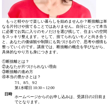
もっと軽やかで楽しい暮らしを始めませんか？断捨離は単
なる片付けや捨てることではありません。自分にとって本当
に必要でお気に入りのモノだけを選び残して、住まいの空間
をスッキリ整えます。そして、捨てられないモノと向き合う
と、あなたの価値観や制限にも気づけるので、思考や感情も
整っていくのです。講座では、断捨離の概念を学びながら、
具体的なやり方も身につきます。
①断捨離とは？
②あなたが片づけられない理由
③断捨離の進め方
④本当の豊かさとは？
7/1、8/5、9/2
第1水曜日 10:30～12:00
日時
ホームページからのお申し込みは、受講日の2日前ま
でとなります。