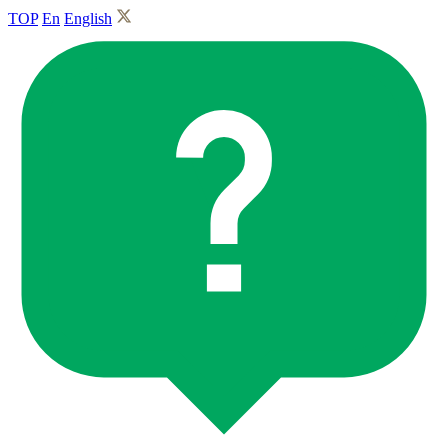
TOP
En
English