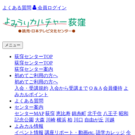
よくある質問
会員ログイン
よ
み
う
メニュー
り
荻窪センターTOP
カ
荻窪センターTOP
ル
荻窪センター案内
初めてご利用の方へ
チ
初めてご利用の方へ
ャ
入会・受講規約
入会から受講まで
Q & A
会員優待
よ
みカルポイント
ー
よくある質問
センター案内
荻
センターMAP
荻窪
恵比寿
錦糸町
北千住
八王子
昭和
窪
記念公園
大森
川崎
横浜
柏
川口
自由が丘
川越
よみカル情報
イベント情報
講座リポート・動画etc.
語学カレッジ
今