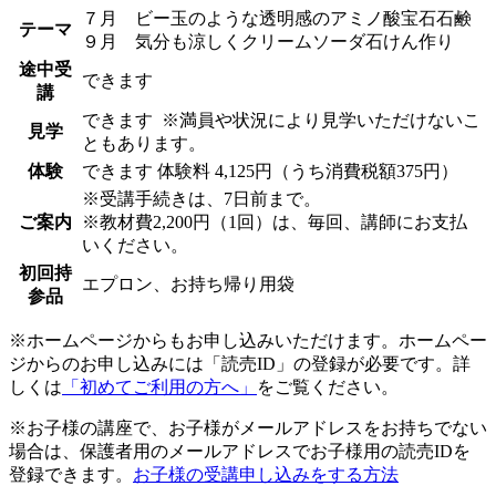
７月 ビー玉のような透明感のアミノ酸宝石石鹸
テーマ
９月 気分も涼しくクリームソーダ石けん作り
途中受
できます
講
できます
※満員や状況により見学いただけないこ
見学
ともあります。
体験
できます
体験料
4,125円（うち消費税額375円）
※受講手続きは、7日前まで。
ご案内
※教材費2,200円（1回）は、毎回、講師にお支払
いください。
初回持
エプロン、お持ち帰り用袋
参品
※ホームページからもお申し込みいただけます。ホームペー
ジからのお申し込みには「読売ID」の登録が必要です。詳
しくは
「初めてご利用の方へ」
をご覧ください。
※お子様の講座で、お子様がメールアドレスをお持ちでない
場合は、保護者用のメールアドレスでお子様用の読売IDを
登録できます。
お子様の受講申し込みをする方法