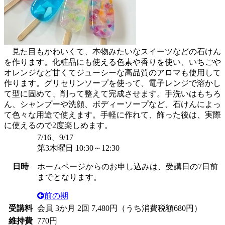
見た目もかわいくて、本物みたいなスイーツなどの石けん
を作ります。化粧品にも使える色素や香りを使い、いちごや
オレンジなど甘くてジューシーな高品質のアロマも使用して
作ります。グリセリンソープを使って、電子レンジで溶かし
て型に固めて、削って整えて完成させます。手洗いはもちろ
ん、シャンプーや洗顔、ボディーソープなど、石けんによっ
て色々な用途で使えます。手軽に作れて、飾った後は、実際
に使えるので2度楽しめます。
7/16、9/17
第3木曜日 10:30～12:30
日時
ホームページからのお申し込みは、受講日の7日前
までとなります。
前の期
受講料
会員
3か月 2回 7,480円（うち消費税額680円）
維持費
770円