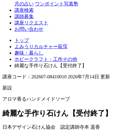
月の占い
ワンポイント写真塾
講座検索
講師募集
講座リクエスト
お問い合わせ
トップ
よみうりカルチャー荻窪
趣味・暮らし
ホビークラフト・工作その他
綺麗な手作り石けん【受付終了】
講座コード：202607-08410010 2026年7月14日 更新
新設
アロマ香るハンドメイドソープ
綺麗な手作り石けん【受付終了】
日本デザイン石けん協会 認定講師
寺本 遥香