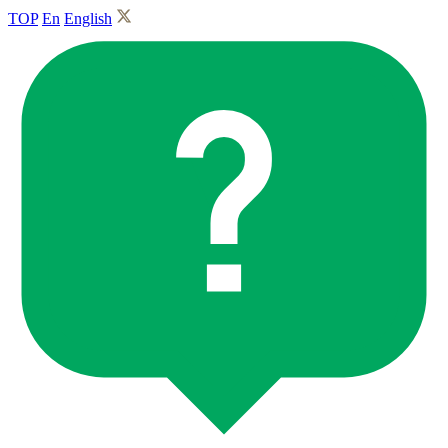
TOP
En
English