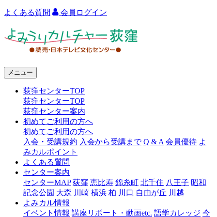
よくある質問
会員ログイン
よ
み
う
メニュー
り
荻窪センターTOP
カ
荻窪センターTOP
ル
荻窪センター案内
初めてご利用の方へ
チ
初めてご利用の方へ
ャ
入会・受講規約
入会から受講まで
Q & A
会員優待
よ
みカルポイント
ー
よくある質問
センター案内
荻
センターMAP
荻窪
恵比寿
錦糸町
北千住
八王子
昭和
窪
記念公園
大森
川崎
横浜
柏
川口
自由が丘
川越
よみカル情報
イベント情報
講座リポート・動画etc.
語学カレッジ
今