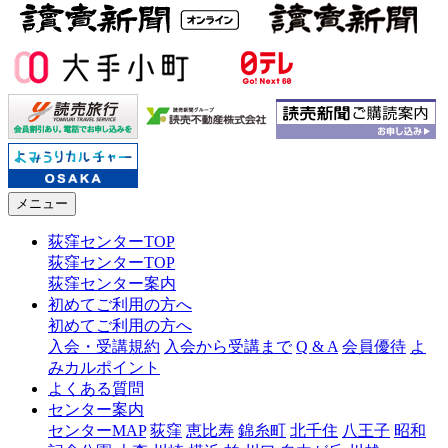
メニュー
荻窪センターTOP
荻窪センターTOP
荻窪センター案内
初めてご利用の方へ
初めてご利用の方へ
入会・受講規約
入会から受講まで
Q & A
会員優待
よ
みカルポイント
よくある質問
センター案内
センターMAP
荻窪
恵比寿
錦糸町
北千住
八王子
昭和