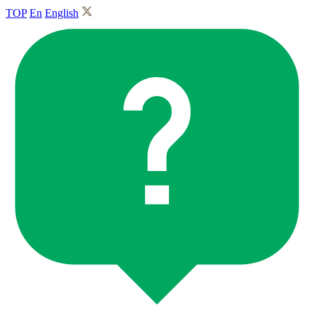
TOP
En
English