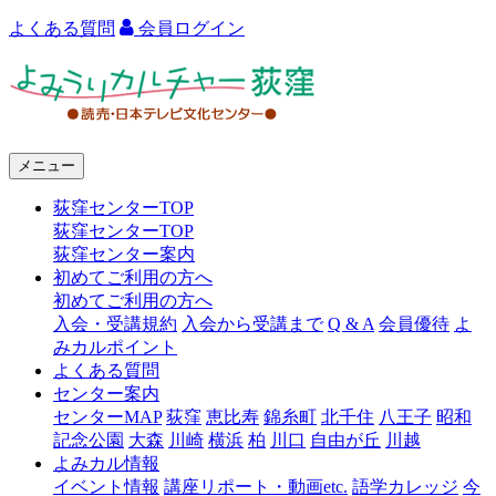
よくある質問
会員ログイン
よ
み
う
メニュー
り
荻窪センターTOP
カ
荻窪センターTOP
ル
荻窪センター案内
初めてご利用の方へ
チ
初めてご利用の方へ
ャ
入会・受講規約
入会から受講まで
Q & A
会員優待
よ
みカルポイント
ー
よくある質問
センター案内
荻
センターMAP
荻窪
恵比寿
錦糸町
北千住
八王子
昭和
窪
記念公園
大森
川崎
横浜
柏
川口
自由が丘
川越
よみカル情報
イベント情報
講座リポート・動画etc.
語学カレッジ
今