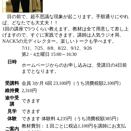
目の前で、超不思議な現象が起こります。手順通りにやれ
ば、どなたでも大丈夫！！
1回の講座で5つくらい教えます。教材は全て用意して差し上
げますので、すぐに実践できます。講師は人気ラジオ局、
NACK5の元ディレクター。楽しいトークも学べます。
7/11、7/25、8/8、8/22、9/12、9/26
第2・4土曜日 15:00～16:30
日時
ホームページからのお申し込みは、受講日の4日前
までとなります。
受講料
会員
3か月 6回 23,100円（うち消費税額2,100円）
維持費
2,310円
途中受
できます
講
見学
できます
体験
できます
体験料
4,235円（うち消費税額385円）
教材費別：１回ごとに税込1,100円を講師にお支払
ご案内