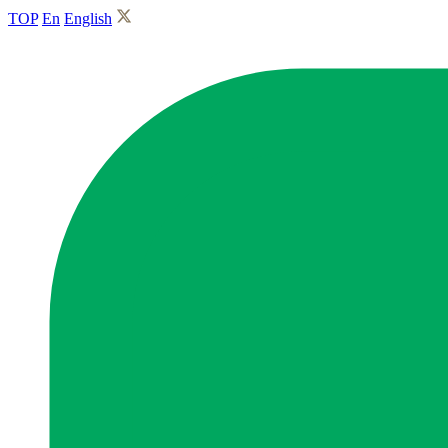
TOP
En
English