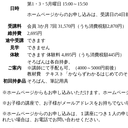
第1・3・5月曜日 15:00～15:50
日時
ホームページからのお申し込みは、受講日の4日
受講料
会員
3か月 7回 31,570円（うち消費税額2,870円）
維持費
2,695円
途中受講
できます
見学
できません
体験
できます
体験料
4,895円（うち消費税額445円）
そろばんは各自持参。
ご案内
※講師にて手配も可。（4000～5000円前後）
教材費 テキスト「かならずわかるはじめてのそろば
初回持参品
そろばん、筆記用具
※ホームページからもお申し込みいただけます。ホームペー
※お子様の講座で、お子様がメールアドレスをお持ちでない
※ホームページからのお申し込みは、１講座につき１人の申
れたい場合は、お電話でお問い合わせください。