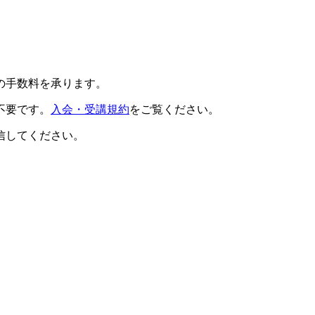
の手数料を承ります。
不要です。
入会・受講規約
をご覧ください。
信してください。