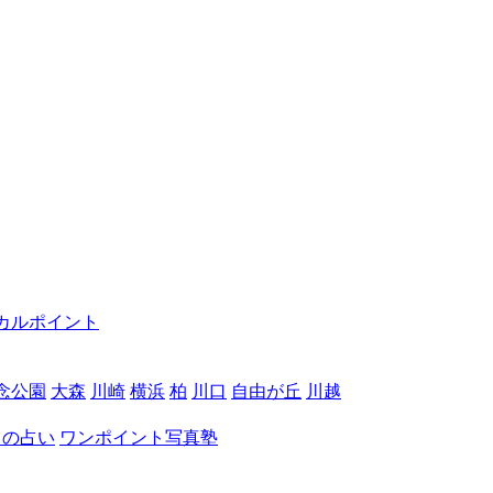
カルポイント
念公園
大森
川崎
横浜
柏
川口
自由が丘
川越
月の占い
ワンポイント写真塾