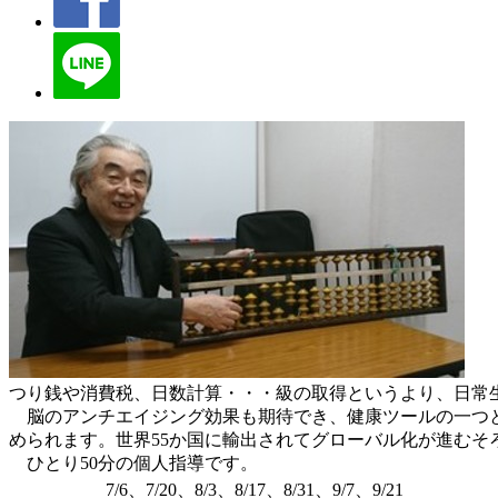
つり銭や消費税、日数計算・・・級の取得というより、日常
脳のアンチエイジング効果も期待でき、健康ツールの一つと
められます。世界55か国に輸出されてグローバル化が進むそ
ひとり50分の個人指導です。
7/6、7/20、8/3、8/17、8/31、9/7、9/21