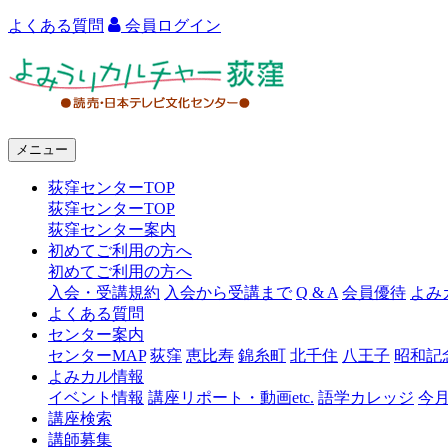
よくある質問
会員ログイン
よ
み
う
メニュー
り
荻窪センターTOP
カ
荻窪センターTOP
ル
荻窪センター案内
初めてご利用の方へ
チ
初めてご利用の方へ
ャ
入会・受講規約
入会から受講まで
Q & A
会員優待
よみ
よくある質問
ー
センター案内
センターMAP
荻窪
恵比寿
錦糸町
北千住
八王子
昭和記
荻
よみカル情報
窪
イベント情報
講座リポート・動画etc.
語学カレッジ
今
講座検索
講師募集