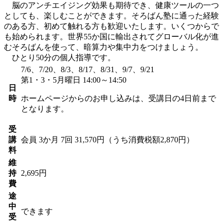
脳のアンチエイジング効果も期待でき、健康ツールの一つ
としても、楽しむことができます。そろばん塾に通った経験
のある方、初めて触れる方も歓迎いたします。いくつからで
も始められます。世界55か国に輸出されてグローバル化が進
むそろばんを使って、暗算力や集中力をつけましょう。
ひとり50分の個人指導です。
7/6、7/20、8/3、8/17、8/31、9/7、9/21
第1・3・5月曜日 14:00～14:50
日
時
ホームページからのお申し込みは、受講日の4日前まで
となります。
受
講
会員
3か月 7回 31,570円（うち消費税額2,870円）
料
維
持
2,695円
費
途
中
できます
受