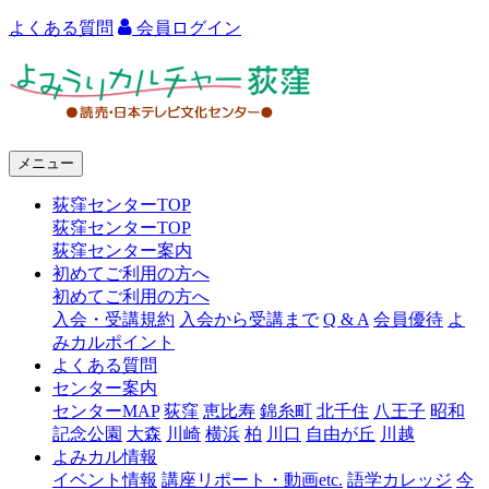
よくある質問
会員ログイン
よ
み
う
メニュー
り
荻窪センターTOP
カ
荻窪センターTOP
ル
荻窪センター案内
初めてご利用の方へ
チ
初めてご利用の方へ
ャ
入会・受講規約
入会から受講まで
Q & A
会員優待
よ
みカルポイント
ー
よくある質問
センター案内
荻
センターMAP
荻窪
恵比寿
錦糸町
北千住
八王子
昭和
窪
記念公園
大森
川崎
横浜
柏
川口
自由が丘
川越
よみカル情報
イベント情報
講座リポート・動画etc.
語学カレッジ
今