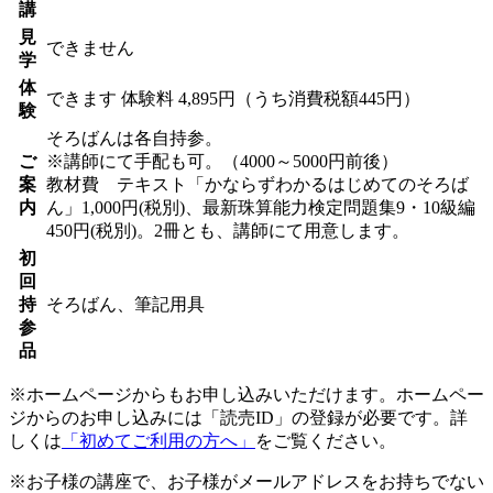
講
見
できません
学
体
できます
体験料
4,895円（うち消費税額445円）
験
そろばんは各自持参。
ご
※講師にて手配も可。（4000～5000円前後）
案
教材費 テキスト「かならずわかるはじめてのそろば
内
ん」1,000円(税別)、最新珠算能力検定問題集9・10級編
450円(税別)。2冊とも、講師にて用意します。
初
回
持
そろばん、筆記用具
参
品
※ホームページからもお申し込みいただけます。ホームペー
ジからのお申し込みには「読売ID」の登録が必要です。詳
しくは
「初めてご利用の方へ」
をご覧ください。
※お子様の講座で、お子様がメールアドレスをお持ちでない