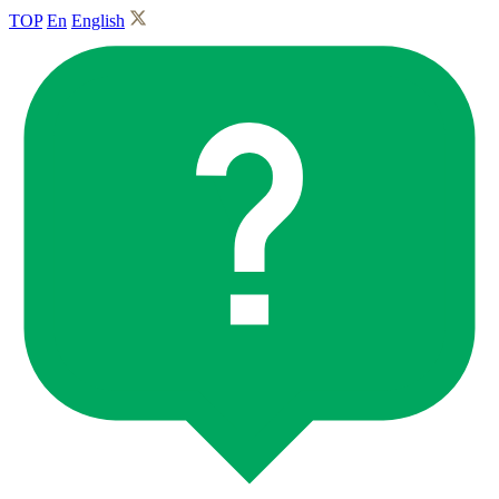
TOP
En
English