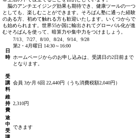
脳のアンチエイジング効果も期待でき、健康ツールの一つ
としても、楽しむことができます。そろばん塾に通った経験
のある方、初めて触れる方も歓迎いたします。いくつからで
も始められます。世界55か国に輸出されてグローバル化が進
むそろばんを使って、暗算力や集中力をつけましょう。
7/13、7/27、8/10、8/24、9/14、9/28
第2・4月曜日 14:30～16:00
日
時
ホームページからのお申し込みは、受講日の2日前まで
となります。
受
講
会員
3か月 6回 22,440円（うち消費税額2,040円）
料
維
持
2,310円
費
途
中
できます
受
講