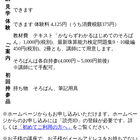
見
できます
学
体
できます
体験料
4,125円（うち消費税額375円）
験
教材費 テキスト「かならずわかるはじめてのそろば
ん」1,000円(税別)、最新珠算能力検定問題集9・10級編
ご
450円(税別)。2冊とも、講師にて用意します。
案
内
そろばんは各自持参(4,000円～5,000円前後)
※講師にて手配可。
初
回
持
持ち物 そろばん、筆記用具
参
品
※ホームページからもお申し込みいただけます。ホームペー
ジからのお申し込みには「読売ID」の登録が必要です。詳
しくは
「初めてご利用の方へ」
をご覧ください。
※お子様の講座で、お子様がメールアドレスをお持ちでない