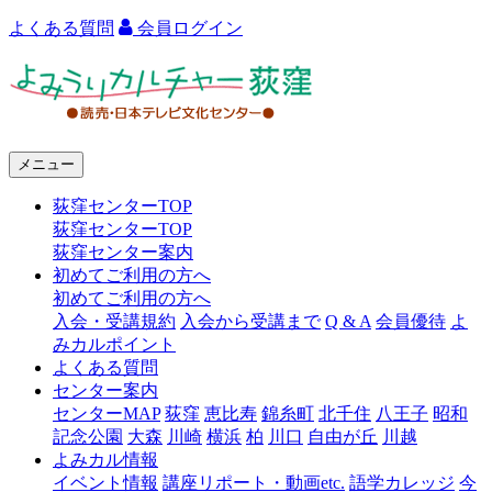
よくある質問
会員ログイン
よ
み
う
メニュー
り
荻窪センターTOP
カ
荻窪センターTOP
ル
荻窪センター案内
初めてご利用の方へ
チ
初めてご利用の方へ
ャ
入会・受講規約
入会から受講まで
Q & A
会員優待
よ
みカルポイント
ー
よくある質問
センター案内
荻
センターMAP
荻窪
恵比寿
錦糸町
北千住
八王子
昭和
窪
記念公園
大森
川崎
横浜
柏
川口
自由が丘
川越
よみカル情報
イベント情報
講座リポート・動画etc.
語学カレッジ
今