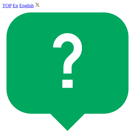
TOP
En
English