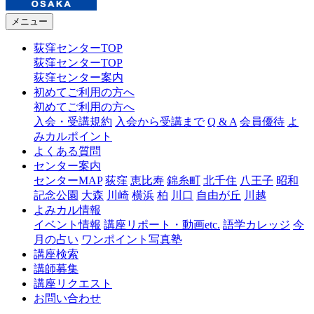
メニュー
荻窪センターTOP
荻窪センターTOP
荻窪センター案内
初めてご利用の方へ
初めてご利用の方へ
入会・受講規約
入会から受講まで
Q & A
会員優待
よ
みカルポイント
よくある質問
センター案内
センターMAP
荻窪
恵比寿
錦糸町
北千住
八王子
昭和
記念公園
大森
川崎
横浜
柏
川口
自由が丘
川越
よみカル情報
イベント情報
講座リポート・動画etc.
語学カレッジ
今
月の占い
ワンポイント写真塾
講座検索
講師募集
講座リクエスト
お問い合わせ