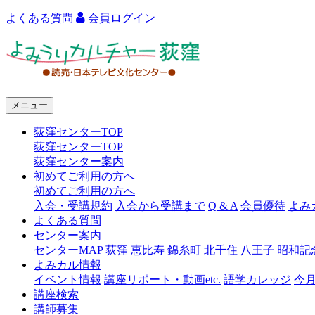
よくある質問
会員ログイン
よ
み
う
メニュー
り
荻窪センターTOP
カ
荻窪センターTOP
ル
荻窪センター案内
初めてご利用の方へ
チ
初めてご利用の方へ
ャ
入会・受講規約
入会から受講まで
Q & A
会員優待
よみ
よくある質問
ー
センター案内
センターMAP
荻窪
恵比寿
錦糸町
北千住
八王子
昭和記
荻
よみカル情報
窪
イベント情報
講座リポート・動画etc.
語学カレッジ
今
講座検索
講師募集