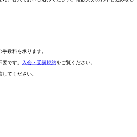
の手数料を承ります。
不要です。
入会・受講規約
をご覧ください。
信してください。