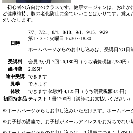
初心者の方向けのクラスです。健康マージャンは、お出かけ
ど健康維持、脳の老化防止に全ていいことばかりです。覚え
えいたします。
7/7、7/21、8/4、8/18、9/1、9/15、9/29
第1・3・5火曜日 16:30～18:30
日時
ホームページからのお申し込みは、受講日の1日
受講料
会員
3か月 7回 26,180円（うち消費税額2,380円）
維持費
2,695円
途中受講
できます
見学
できます
体験
できます
体験料
4,125円（うち消費税額375円）
初回持参品
テキスト１冊1200円（講師にお支払いください
※ホームページからもお申し込みいただけます。ホームペー
※お子様の講座で、お子様がメールアドレスをお持ちでない
※ホームページからのお申し込みは、１講座につき１人の申