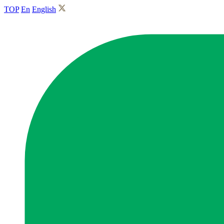
TOP
En
English