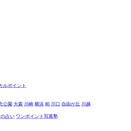
カルポイント
念公園
大森
川崎
横浜
柏
川口
自由が丘
川越
月の占い
ワンポイント写真塾