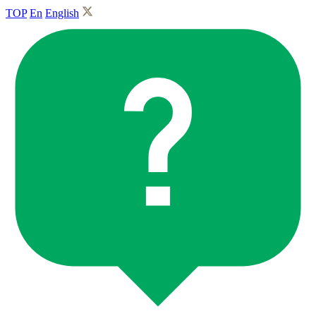
TOP
En
English