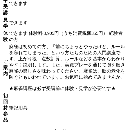
中
できます
受
講
見
できます
学
体
できます
体験料
3,905円（うち消費税額355円）
経験者
験
の方
麻雀は初めての方、「前にちょっとやったけど、ルール
を忘れてしまった」という方たちのための入門講座で
す。上がり役、点数計算、ルールなどを基本からわかり
ご
やすく説明します。また、実戦プレーを通じて腕を磨き
案
麻雀の楽しさを味わってください。麻雀は、脳の老化を
内
防ぐともいわれています。お気軽に始めてみませんか。
★麻雀講座は必ず受講前に体験・見学が必要です★
初
回
持
筆記用具
参
品