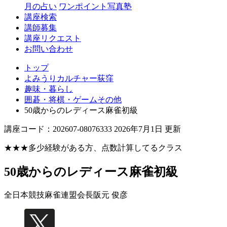
月の占い
ワンポイント写真塾
講座検索
講師募集
講座リクエスト
お問い合わせ
トップ
よみうりカルチャー荻窪
趣味・暮らし
囲碁・将棋・ゲームその他
50歳からのレディース麻雀初級
講座コード：202607-08076333 2026年7月1日 更新
★★★多少経験がある方、点数計算してるクラス
50歳からのレディース麻雀初級
全日本競技麻雀連盟会長
阪元 俊彦