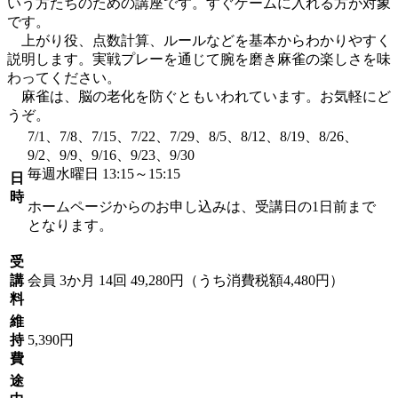
いう方たちのための講座です。すぐゲームに入れる方が対象
です。
上がり役、点数計算、ルールなどを基本からわかりやすく
説明します。実戦プレーを通じて腕を磨き麻雀の楽しさを味
わってください。
麻雀は、脳の老化を防ぐともいわれています。お気軽にど
うぞ。
7/1、7/8、7/15、7/22、7/29、8/5、8/12、8/19、8/26、
9/2、9/9、9/16、9/23、9/30
毎週水曜日 13:15～15:15
日
時
ホームページからのお申し込みは、受講日の1日前まで
となります。
受
講
会員
3か月 14回 49,280円（うち消費税額4,480円）
料
維
持
5,390円
費
途