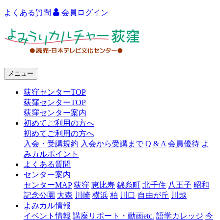
よくある質問
会員ログイン
よ
み
う
メニュー
り
荻窪センターTOP
カ
荻窪センターTOP
ル
荻窪センター案内
初めてご利用の方へ
チ
初めてご利用の方へ
ャ
入会・受講規約
入会から受講まで
Q & A
会員優待
よ
みカルポイント
ー
よくある質問
センター案内
荻
センターMAP
荻窪
恵比寿
錦糸町
北千住
八王子
昭和
窪
記念公園
大森
川崎
横浜
柏
川口
自由が丘
川越
よみカル情報
イベント情報
講座リポート・動画etc.
語学カレッジ
今