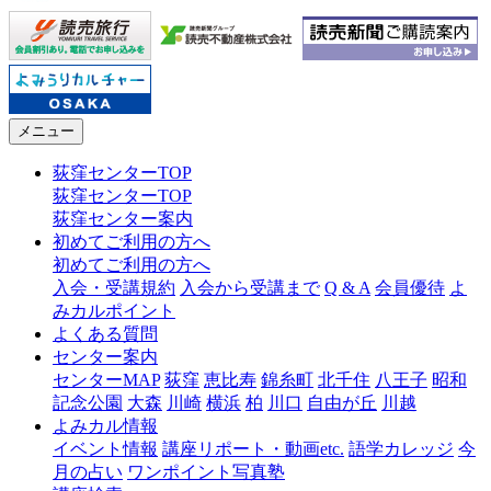
メニュー
荻窪センターTOP
荻窪センターTOP
荻窪センター案内
初めてご利用の方へ
初めてご利用の方へ
入会・受講規約
入会から受講まで
Q & A
会員優待
よ
みカルポイント
よくある質問
センター案内
センターMAP
荻窪
恵比寿
錦糸町
北千住
八王子
昭和
記念公園
大森
川崎
横浜
柏
川口
自由が丘
川越
よみカル情報
イベント情報
講座リポート・動画etc.
語学カレッジ
今
月の占い
ワンポイント写真塾