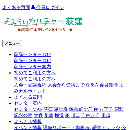
よくある質問
会員ログイン
よ
み
う
メニュー
り
荻窪センターTOP
カ
荻窪センターTOP
ル
荻窪センター案内
初めてご利用の方へ
チ
初めてご利用の方へ
ャ
入会・受講規約
入会から受講まで
Q & A
会員優待
よ
みカルポイント
ー
よくある質問
センター案内
荻
センターMAP
荻窪
恵比寿
錦糸町
北千住
八王子
昭和
窪
記念公園
大森
川崎
横浜
柏
川口
自由が丘
川越
よみカル情報
イベント情報
講座リポート・動画etc.
語学カレッジ
今