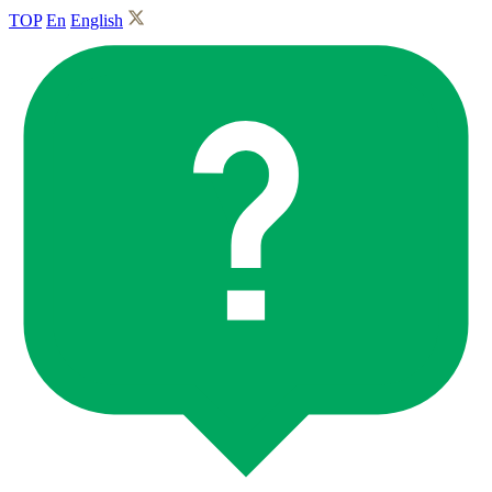
TOP
En
English