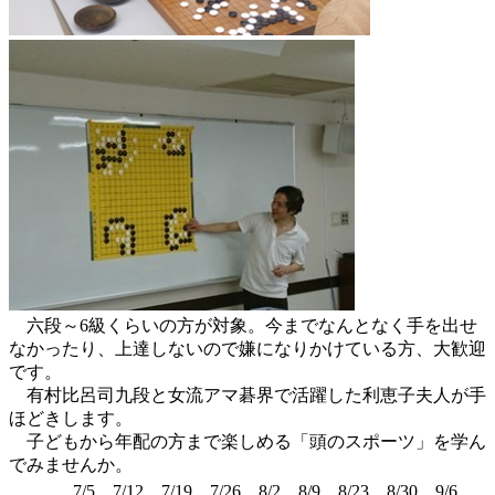
六段～6級くらいの方が対象。今までなんとなく手を出せ
なかったり、上達しないので嫌になりかけている方、大歓迎
です。
有村比呂司九段と女流アマ碁界で活躍した利恵子夫人が手
ほどきします。
子どもから年配の方まで楽しめる「頭のスポーツ」を学ん
でみませんか。
7/5、7/12、7/19、7/26、8/2、8/9、8/23、8/30、9/6、