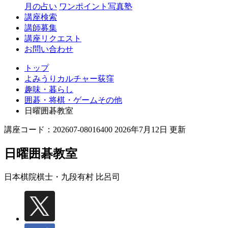
月の占い
ワンポイント写真塾
講座検索
講師募集
講座リクエスト
お問い合わせ
トップ
よみうりカルチャー荻窪
趣味・暮らし
囲碁・将棋・ゲームその他
日曜囲碁教室
講座コード：202607-08016400 2026年7月12日 更新
日曜囲碁教室
日本棋院棋士・九段
有村 比呂司