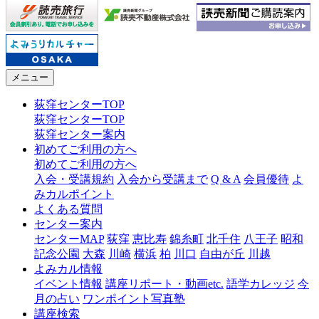
メニュー
荻窪センターTOP
荻窪センターTOP
荻窪センター案内
初めてご利用の方へ
初めてご利用の方へ
入会・受講規約
入会から受講まで
Q & A
会員優待
よ
みカルポイント
よくある質問
センター案内
センターMAP
荻窪
恵比寿
錦糸町
北千住
八王子
昭和
記念公園
大森
川崎
横浜
柏
川口
自由が丘
川越
よみカル情報
イベント情報
講座リポート・動画etc.
語学カレッジ
今
月の占い
ワンポイント写真塾
講座検索