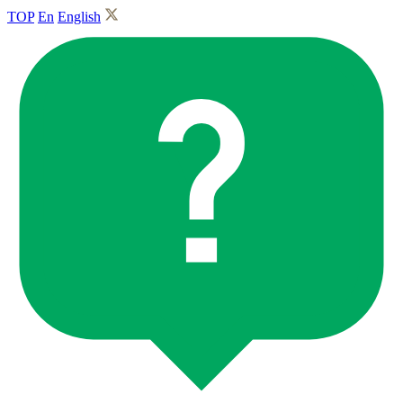
TOP
En
English