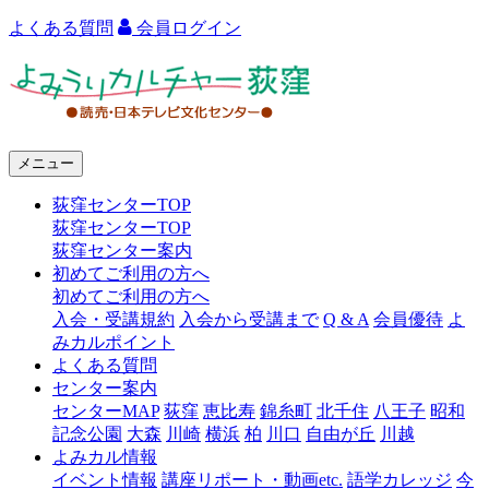
よくある質問
会員ログイン
よ
み
う
メニュー
り
荻窪センターTOP
カ
荻窪センターTOP
ル
荻窪センター案内
初めてご利用の方へ
チ
初めてご利用の方へ
ャ
入会・受講規約
入会から受講まで
Q & A
会員優待
よ
みカルポイント
ー
よくある質問
センター案内
荻
センターMAP
荻窪
恵比寿
錦糸町
北千住
八王子
昭和
窪
記念公園
大森
川崎
横浜
柏
川口
自由が丘
川越
よみカル情報
イベント情報
講座リポート・動画etc.
語学カレッジ
今