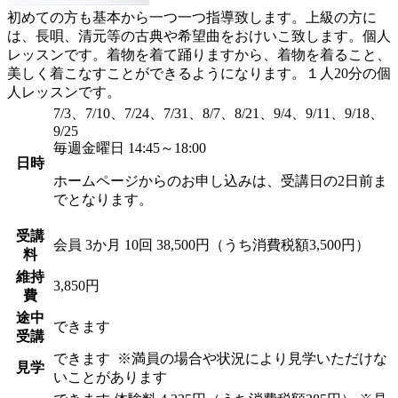
初めての方も基本から一つ一つ指導致します。上級の方に
は、長唄、清元等の古典や希望曲をおけいこ致します。個人
レッスンです。着物を着て踊りますから、着物を着ること、
美しく着こなすことができるようになります。１人20分の個
人レッスンです。
7/3、7/10、7/24、7/31、8/7、8/21、9/4、9/11、9/18、
9/25
毎週金曜日 14:45～18:00
日時
ホームページからのお申し込みは、受講日の2日前ま
でとなります。
受講
会員
3か月 10回 38,500円（うち消費税額3,500円）
料
維持
3,850円
費
途中
できます
受講
できます
※満員の場合や状況により見学いただけな
見学
いことがあります