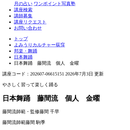
月の占い
ワンポイント写真塾
講座検索
講師募集
講座リクエスト
お問い合わせ
トップ
よみうりカルチャー荻窪
邦楽・舞踊
日本舞踊
日本舞踊 藤間流 個人 金曜
講座コード：202607-06615151 2026年7月3日 更新
やさしく習って楽しく踊る
日本舞踊 藤間流 個人 金曜
藤間流師範・監修
藤間 千早
藤間流師範
藤間 駒季