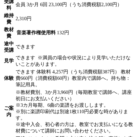
受講
会員
3か月 6回 23,100円（うち消費税額2,100円）
料
維持
2,310円
費
教材
音楽著作権使用料
132円
費
途中
できます
受講
できます
※満員の場合や状況により見学いただけな
見学
いことがあります。
できます
体験料
4,257円（うち消費税額387円）
教材
体験
費660円（消費税額60円）教室内で講師へ。持ち物：
筆記用具。
※教材費別、3か月3,960円（毎期教室で講師へ、講座
初日にお支払いください）
※3カ月毎期、6曲の楽譜をお渡しします。
ご案
※別に楽譜印刷代は別途1枚110円必要な時がありま
内
す。
※途中入会、初心者の方は、教室でお支払いになる教
材費について講師にお問い合わせください。