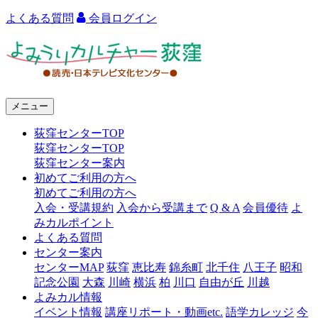
よくある質問
会員ログイン
よ
み
う
メニュー
り
荻窪センターTOP
カ
荻窪センターTOP
ル
荻窪センター案内
初めてご利用の方へ
チ
初めてご利用の方へ
ャ
入会・受講規約
入会から受講まで
Q & A
会員優待
よ
みカルポイント
ー
よくある質問
センター案内
荻
センターMAP
荻窪
恵比寿
錦糸町
北千住
八王子
昭和
窪
記念公園
大森
川崎
横浜
柏
川口
自由が丘
川越
よみカル情報
イベント情報
講座リポート・動画etc.
語学カレッジ
今