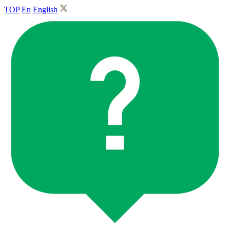
TOP
En
English