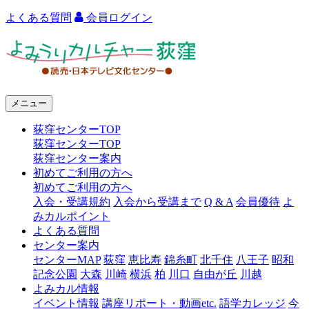
よくある質問
会員ログイン
よ
み
う
メニュー
り
荻窪センターTOP
カ
荻窪センターTOP
ル
荻窪センター案内
初めてご利用の方へ
チ
初めてご利用の方へ
ャ
入会・受講規約
入会から受講まで
Q & A
会員優待
よ
みカルポイント
ー
よくある質問
センター案内
荻
センターMAP
荻窪
恵比寿
錦糸町
北千住
八王子
昭和
窪
記念公園
大森
川崎
横浜
柏
川口
自由が丘
川越
よみカル情報
イベント情報
講座リポート・動画etc.
語学カレッジ
今