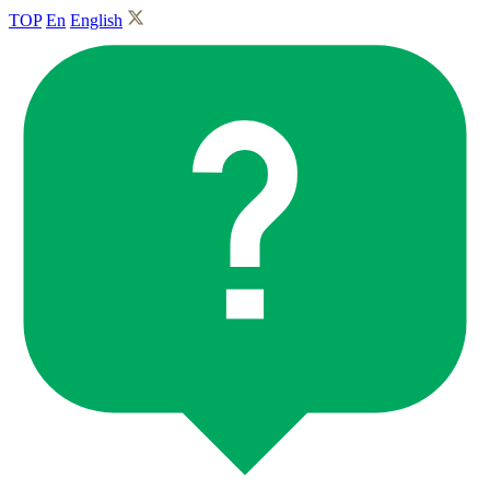
TOP
En
English