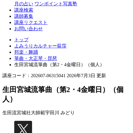
月の占い
ワンポイント写真塾
講座検索
講師募集
講座リクエスト
お問い合わせ
トップ
よみうりカルチャー荻窪
邦楽・舞踊
箏曲・大正琴・琵琶
生田宮城流箏曲（第2・4金曜日）（個人）
講座コード：202607-06315041 2026年7月3日 更新
生田宮城流箏曲（第2・4金曜日）（個
人）
生田流宮城社大師範
宇田川 みどり