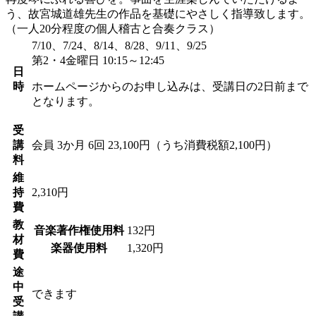
う、故宮城道雄先生の作品を基礎にやさしく指導致します。
（一人20分程度の個人稽古と合奏クラス）
7/10、7/24、8/14、8/28、9/11、9/25
第2・4金曜日 10:15～12:45
日
時
ホームページからのお申し込みは、受講日の2日前まで
となります。
受
講
会員
3か月 6回 23,100円（うち消費税額2,100円）
料
維
持
2,310円
費
教
音楽著作権使用料
132円
材
楽器使用料
1,320円
費
途
中
できます
受