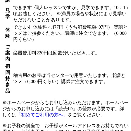
講
できます
個人レッスンですが、見学できます。10：15
見
頃お越しください。 ※満員の場合や状況により見学い
学
ただけないことがあります。
できます
体験料
4,477円（うち消費税額407円）
楽譜と
体
ツメはご持参ください。講師に注文できます。（6,000
験
円くらい）
ご
案
楽器使用料220円は回数分いただきます。
内
初
回
稽古用のお琴は当センターで用意いたします。楽譜と
持
ツメ（6,000円くらい）講師に注文できます。
参
品
※ホームページからもお申し込みいただけます。ホームペー
ジからのお申し込みには「読売ID」の登録が必要です。詳
しくは
「初めてご利用の方へ」
をご覧ください。
※お子様の講座で、お子様がメールアドレスをお持ちでない