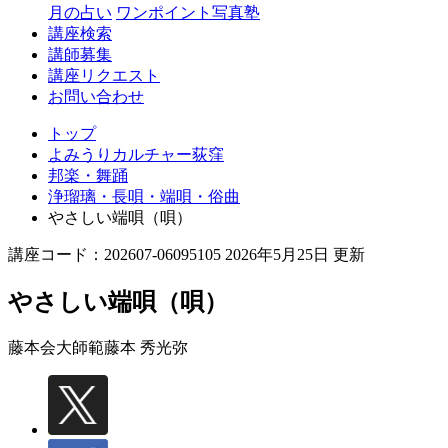
月の占い
ワンポイント写真塾
講座検索
講師募集
講座リクエスト
お問い合わせ
トップ
よみうりカルチャー荻窪
邦楽・舞踊
浄瑠璃・長唄・端唄・俗曲
やさしい端唄（唄）
講座コード：202607-06095105 2026年5月25日 更新
やさしい端唄（唄）
藤本会大師範
藤本 秀光弥