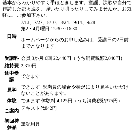
基本からわかりやすく手ほどきします。童謡、演歌や自分で
作詩した都々逸を、弾いたり唄ったりしてみませんか。お気
軽に、ご参加下さい。
7/13、7/27、8/10、8/24、9/14、9/28
第2・4月曜日 15:30～16:30
日時
ホームページからのお申し込みは、受講日の2日前
までとなります。
受講料
会員
3か月 6回 22,440円（うち消費税額2,040円）
維持費
2,310円
途中受
できます
講
できます
※満員の場合や状況により見学いただけ
見学
ないことがあります。
体験
できます
体験料
4,125円（うち消費税額375円）
テキスト代842円
ご案内
初回持
筆記用具
参品