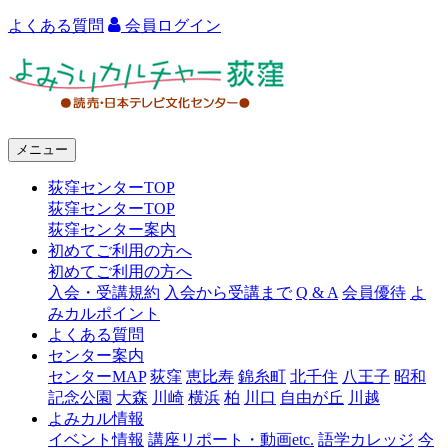
よくある質問
会員ログイン
よ
み
う
メニュー
り
荻窪センターTOP
カ
荻窪センターTOP
ル
荻窪センター案内
初めてご利用の方へ
チ
初めてご利用の方へ
ャ
入会・受講規約
入会から受講まで
Q & A
会員優待
よ
みカルポイント
ー
よくある質問
センター案内
荻
センターMAP
荻窪
恵比寿
錦糸町
北千住
八王子
昭和
窪
記念公園
大森
川崎
横浜
柏
川口
自由が丘
川越
よみカル情報
イベント情報
講座リポート・動画etc.
語学カレッジ
今