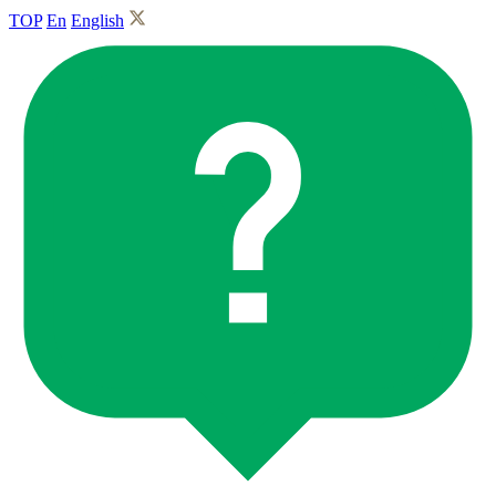
TOP
En
English