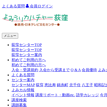
よくある質問
会員ログイン
よ
み
う
メニュー
り
荻窪センターTOP
カ
荻窪センターTOP
ル
荻窪センター案内
初めてご利用の方へ
チ
初めてご利用の方へ
ャ
入会・受講規約
入会から受講まで
Q & A
会員優待
よみ
よくある質問
ー
センター案内
センターMAP
荻窪
恵比寿
錦糸町
北千住
八王子
昭和記
荻
よみカル情報
窪
イベント情報
講座リポート・動画etc.
語学カレッジ
今
講座検索
講師募集