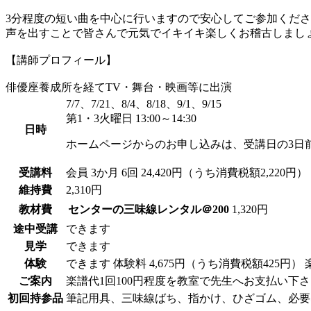
3分程度の短い曲を中心に行いますので安心してご参加くだ
声を出すことで皆さんで元気でイキイキ楽しくお稽古しまし
【講師プロフィール】
俳優座養成所を経てTV・舞台・映画等に出演
7/7、7/21、8/4、8/18、9/1、9/15
第1・3火曜日 13:00～14:30
日時
ホームページからのお申し込みは、受講日の3日
受講料
会員
3か月 6回 24,420円（うち消費税額2,220円）
維持費
2,310円
教材費
センターの三味線レンタル＠200
1,320円
途中受講
できます
見学
できます
体験
できます
体験料
4,675円（うち消費税額425円）
ご案内
楽譜代1回100円程度を教室で先生へお支払い下
初回持参品
筆記用具、三味線ばち、指かけ、ひざゴム、必要