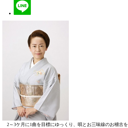
2～3ケ月に1曲を目標にゆっくり、唄とお三味線のお稽古