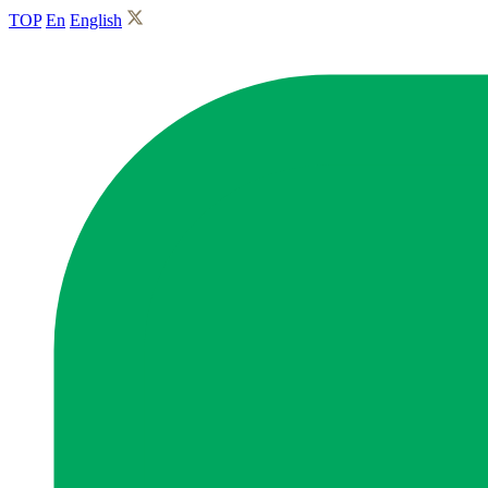
TOP
En
English