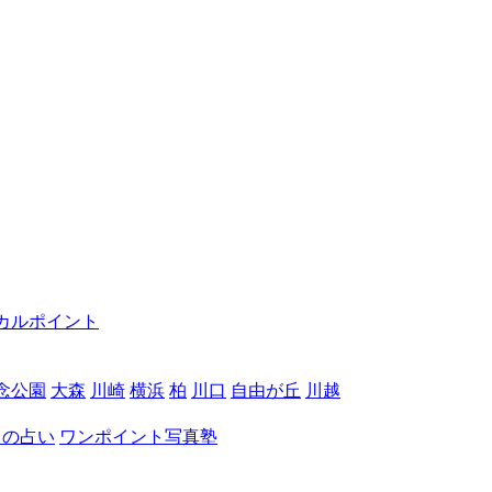
カルポイント
念公園
大森
川崎
横浜
柏
川口
自由が丘
川越
月の占い
ワンポイント写真塾