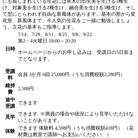
にも親しまれている生花には草木の出生美を生ける1種生
け、対象美を生ける2種生け、融合美を生ける3種生け、そし
て型にとらわれず自由な新風体があります。基本の形から変
化形、新風体まで、今人気の生花をご一緒に勉強しましょ
う。立花の基本もご指導します。
7/14、7/28、8/11、8/25、9/8、9/22
第2・4火曜日 18:00～20:20
日時
ホームページからのお申し込みは、受講日の5日前ま
でとなります。
受講
会員
3か月 6回 25,080円（うち消費税額2,280円）
料
維持
2,508円
費
途中
できます
受講
できます
※満員の場合や状況により見学いただけな
見学
いことがあります。
できます
体験料
4,598円（うち消費税額418円）
（花
体験
材費は教室で講師へお支払いください。）