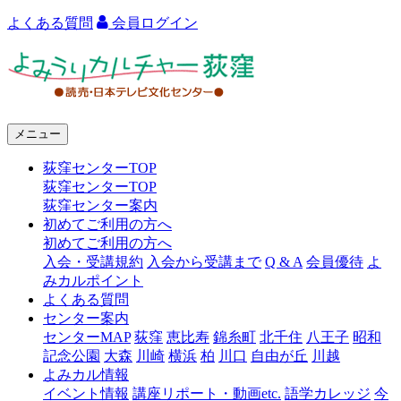
よくある質問
会員ログイン
よ
み
う
メニュー
り
荻窪センターTOP
カ
荻窪センターTOP
ル
荻窪センター案内
初めてご利用の方へ
チ
初めてご利用の方へ
ャ
入会・受講規約
入会から受講まで
Q & A
会員優待
よ
みカルポイント
ー
よくある質問
センター案内
荻
センターMAP
荻窪
恵比寿
錦糸町
北千住
八王子
昭和
窪
記念公園
大森
川崎
横浜
柏
川口
自由が丘
川越
よみカル情報
イベント情報
講座リポート・動画etc.
語学カレッジ
今