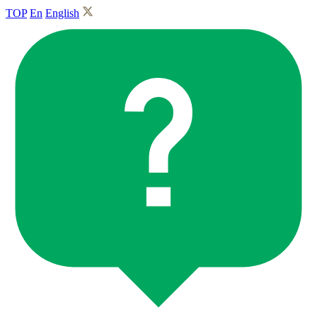
TOP
En
English